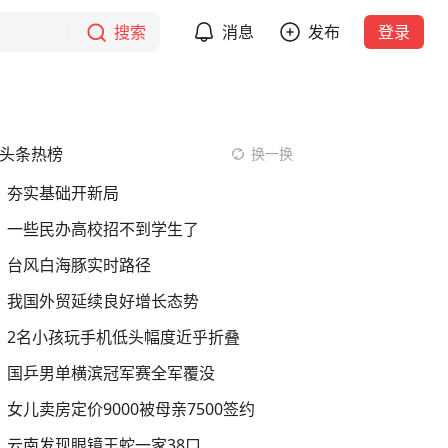
搜索
消息
发布
登录
头条热榜
换一换
夯实基础开新局
一些民办高校招不到学生了
台风白海豚实时路径
我国外贸延续良好增长态势
2名小孩玩手机低头幅度近乎折叠
国乒男单横滨冠军赛全军覆没
女儿卖房定价9000被母亲7500签约
云南发现眼镜王蛇一家38口