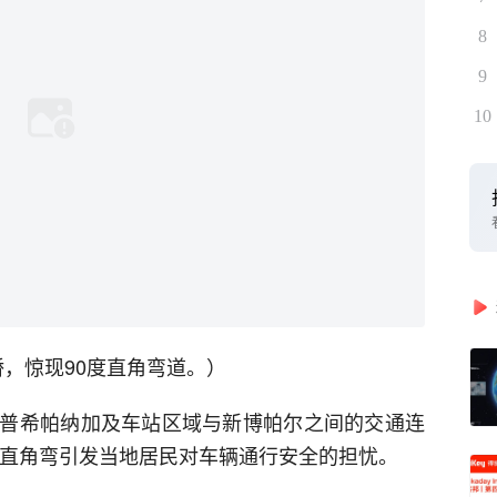
8
9
10
桥，惊现90度直角弯道。）
普希帕纳加及车站区域与新博帕尔之间的交通连
度直角弯引发当地居民对车辆通行安全的担忧。