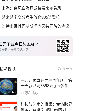
上海：台风白海豚或将带来龙卷风
越来越多高分考生放弃985选警校
沙特土耳其巴基斯坦签署共同防务协议
扫码下载今日头条APP
看最新、最热资讯内容
精彩视频
换一换
一万元预算开局冲周年庆！第
一天就只剩3598元了 #妄想山
海
01:40
11万
次播放
科技与艺术的桥梁：专访跨界
创客，解码DigiShow的创新