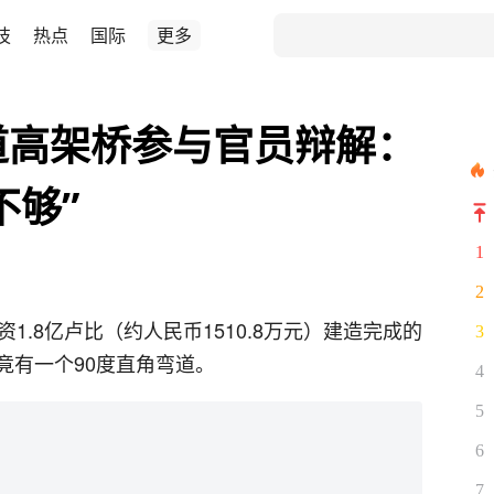
技
热点
国际
更多
道高架桥参与官员辩解：
不够”
1
2
1.8亿卢比（约人民币1510.8万元）建造完成的
3
竟有一个90度直角弯道。
4
5
6
7