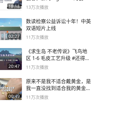
之路
18:18
13万
次播放
数读检察公益诉讼十年！中英
双语短片上线
02:27
11万
次播放
《求生岛 不老传说》飞鸟地
区 1-6 毛皮工艺升级 #还得是
主机大作
20:47
11万
次播放
原来不是我不适合戴黄金，是
我一直没找到适合我的黄金
😭
00:49
11万
次播放