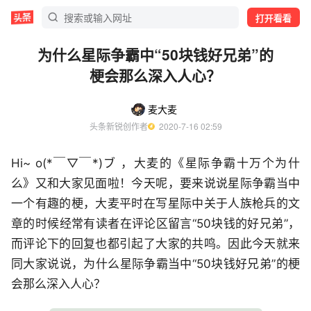
打开看看
为什么星际争霸中“50块钱好兄弟”的
梗会那么深入人心？
麦大麦
头条新锐创作者
  2020-7-16 02:59
Hi~ o(*￣▽￣*)ブ ，大麦的《星际争霸十万个为什
么》又和大家见面啦！今天呢，要来说说星际争霸当中
一个有趣的梗，大麦平时在写星际中关于人族枪兵的文
章的时候经常有读者在评论区留言“50块钱的好兄弟”，
而评论下的回复也都引起了大家的共鸣。因此今天就来
同大家说说，为什么星际争霸当中“50块钱好兄弟”的梗
会那么深入人心？