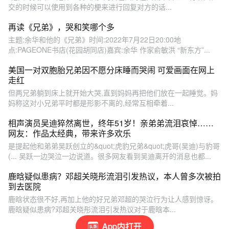
交的时候可以使用到各种的梗来进行回复对方的话...
再读《兄弟》，哭和笑哪个多
主题:余华和他的《兄弟》时间:2022年7月22日20:00地
点:PAGEONE书店(花园胡同店)嘉宾:余华 作家俞敏洪 “新东方”...
美国一对双胞胎兄弟因不愿分床睡而哭闹 可爱画面在网上
走红
但两兄弟躺到床上就开始大哭,直到妈妈再把他们放在一起睡觉。妈
妈称这对小兄弟平时都是形影不离的,经常互相牵着...
相声演员吴迪猝然离世，终年51岁！亲弟弟流泪哀悼……
网友：作品太经典，带来许多欢乐
是提起他和弟弟吴跃创立的&quot;虎豹兄弟&quot;虎哥(吴迪)与豹哥
(... 吴跃一边哭泣一边说道。很多网友看到吴迪离开的消息也都...
鹿晗疑似患病？邓超关晓彤流泪引发热议，本人曾多次被拍
到去医院
鹿晗状态很不好,再加上他的好兄弟邓超的哭泣行为让人感到惊讶。
鹿晗疑似患病?邓超关晓彤流泪引发热议对于鹿晗本...
App内打开