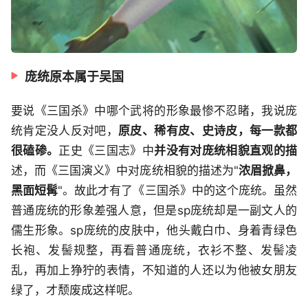
庞统原本属于吴国
要说《三国杀》中哪个武将的形象最惨不忍睹，我说庞
统肯定没人反对吧，
原皮、稀有皮、史诗皮，每一款都
很磕碜。
正史《三国志》中
并没有对庞统相貌直观的描
述，而《三国演义》中对庞统相貌的描述为"
浓眉掀鼻，
黑面短髯
"。故此才有了《三国杀》中的这个庞统。虽然
普通庞统的形象差强人意，但是sp庞统却是一副文人的
儒生形象。sp庞统的皮肤中，他头戴白巾、身着青绿色
长袍、发髻规整，再看普通庞统，衣衫不整、发髻凌
乱，再加上狰狞的表情，不知道的人还以为他被女朋友
绿了，才颓废成这样呢。