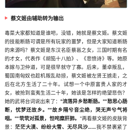
蔡文姬由辅助转为输出
毒菜大家都知道是谁吧，没错，她就是蔡文姬。蔡文姬
的技能断肠可谓是所有玩家的噩梦，但是大家知道断肠
的来源吗？蔡文姬是东汉名臣蔡邕之女，三国时期有名
的才女，代表作《胡笳十八拍》、《悲愤诗》等。她原
本嫁与卫仲道，可是很早就守了寡。后来，董卓叛乱，
蜀国南匈奴也趁机叛乱劫掠，蔡文姬被左贤王掳走，之
后在北方生活了二十年。试想一个中原富贵人家的才
女，被抢到蛮夷生活二十年，她该是怎样的绝望悲伤？
她的武将台词说出来了：
"流落异乡愁断肠。""愁思心肠
断，忧梦还故乡。""故乡隔兮音尘绝，哭无声兮气将
咽。""茕茕对孤景，怛咤糜肝肺。
"再看蔡文姬的皮肤背
景：
茫茫大漠、纷纷大雪、无尽风沙……
我不禁裹紧了