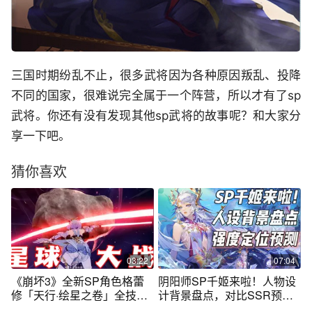
三国时期纷乱不止，很多武将因为各种原因叛乱、投降
不同的国家，很难说完全属于一个阵营，所以才有了sp
武将。你还有没有发现其他sp武将的故事呢？和大家分
享一下吧。
猜你喜欢
03:22
07:04
《崩坏3》全新SP角色格蕾
阴阳师SP千姬来啦！人物设
修「天行·绘星之卷」全技能
计背景盘点，对比SSR预测
演示
技能定位