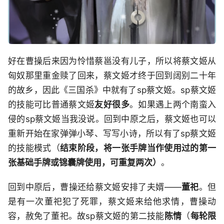
好在曹操后来因为怜惜蔡邕没有儿子，所以将蔡文姬从
匈奴那里重金赎了回来，蔡文姬才终于回到阔别二十年
的故乡，因此《三国杀》中就有了sp蔡文姬。sp蔡文姬
的技能可比普通蔡文姬
友好很多
。如果遇上两个南蛮入
侵的sp蔡文姬当我没说。回到中原之后，蔡文姬也可以
重新开始在家弹弹小琴、写写小诗，所以有了sp蔡文姬
的技能模式（
结束阶段，将一张手牌当作使用过的第一
张基础手牌或锦囊牌使用，可重复两次）
。
回到中原后，曹操还给蔡文姬安排了夫婿——
董祀
。但
是有一次董祀犯了死罪，蔡文姬来给他求情，曹操动
容，赦免了董祀。故sp蔡文姬的第二技能
陈情
（
每轮限