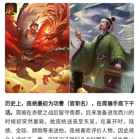
历史上，庞统最初为功曹（官职名），在周瑜手底下干
活。
周瑜在赤壁之战后留守南郡，后来准备进攻西川的
时候却突然暴毙，故庞统送丧至东吴，在离开时，陆
绩、全琮、顾勋等来送他。庞统喜欢评价人物，因此将