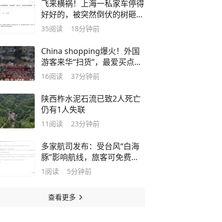
飞来横祸！上海一私家车停得
好好的，被突然倒伏的树砸报
废！巨额损失谁来赔？官方回
35
阅读
18分钟前
应
China shopping爆火！外国
游客来华“扫货”，最爱买点
啥？
16
阅读
37分钟前
陕西柞水泥石流已致2人死亡
仍有1人失联
11
阅读
23分钟前
多家航司发布：受台风“白海
豚”影响航线，旅客可免费变
更或退票
1
阅读
5分钟前
查看更多