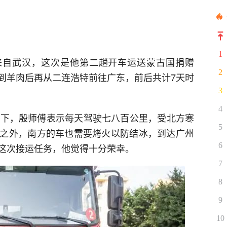
1
来自武汉，这次是他第二趟开车运送蒙古国捐赠
2
到羊肉后再从二连浩特前往广东，前后共计7天时
3
4
南下，殷师傅表示每天驾驶七八百公里，受北方寒
5
之外，南方的车也需要烤火以防结冰，到达广州
6
这次接运任务，他觉得十分荣幸。
7
8
9
10