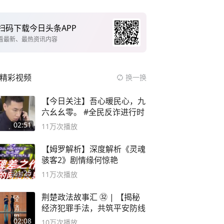
扫码下载今日头条APP
看最新、最热资讯内容
精彩视频
换一换
【今日关注】吾心暖民心，九
六幺幺零。 #全民反诈进行时
02:51
11万
次播放
【姆罗解析】深度解析《灵魂
骇客2》剧情缘何惊艳
21:25
11万
次播放
荆楚政法故事汇 ㉜ | 【揭秘
经济犯罪手法，共筑平安防线
02:08
10万
次播放