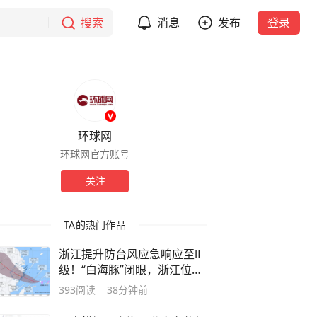
搜索
消息
发布
登录
环球网
环球网官方账号
关注
TA的热门作品
浙江提升防台风应急响应至Ⅱ
级！“白海豚”闭眼，浙江位于
危险半圆内！浙江或被大暴雨
393
阅读
38分钟前
覆盖，多个航班取消，景区关
闭、工程停工