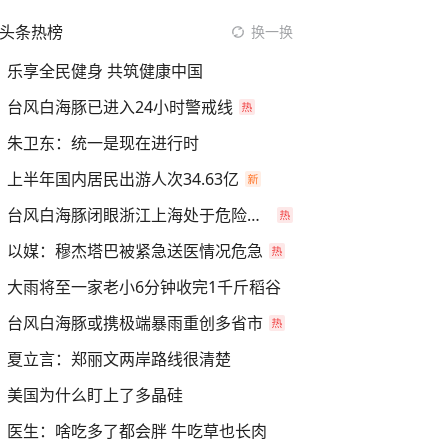
头条热榜
换一换
乐享全民健身 共筑健康中国
台风白海豚已进入24小时警戒线
朱卫东：统一是现在进行时
上半年国内居民出游人次34.63亿
台风白海豚闭眼浙江上海处于危险半圆
以媒：穆杰塔巴被紧急送医情况危急
大雨将至一家老小6分钟收完1千斤稻谷
台风白海豚或携极端暴雨重创多省市
夏立言：郑丽文两岸路线很清楚
美国为什么盯上了多晶硅
医生：啥吃多了都会胖 牛吃草也长肉