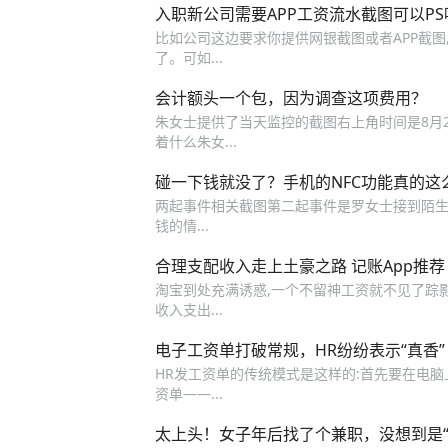
入职新公司需要APP工资流水截图可以PS
比如公司这边要求你提供网银截图或者APP截图
了。可如...
会计额头一个包，因为调查这项费用？
朱女士提供了当天监控的截图右上角时间是8月2
着什么朱女...
碰一下钱就没了？手机的NFC功能真的这
两起事件相关截图第二起事件是罗女士接到陌生电话
钱的情...
合理支配收入走上土豪之路 记账App推荐
淘宝到处充满诱惑,一个不留神工资就不见了踪影,
收入支出...
电子工资单打破常规，HR纷纷表示“真香”
HR发工资单的传统模式是这样的:首先要在电脑
资单——...
太上头！女子年后找了个兼职，没想到是“