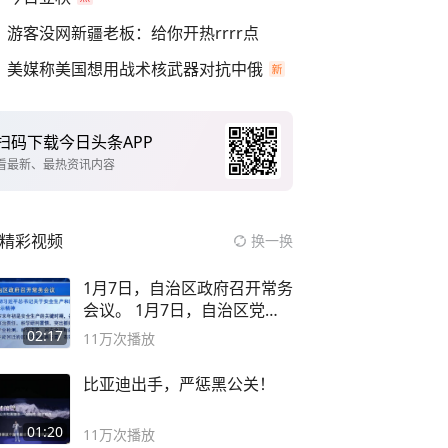
游客没网新疆老板：给你开热rrrr点
美媒称美国想用战术核武器对抗中俄
扫码下载今日头条APP
看最新、最热资讯内容
精彩视频
换一换
1月7日，自治区政府召开常务
会议。 1月7日，自治区党委
副书记
02:17
11万
次播放
比亚迪出手，严惩黑公关！
01:20
11万
次播放