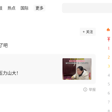
技
热点
国际
更多
关注
了吧
1
2
3
压力山大！
4
5
举报
6
7
8