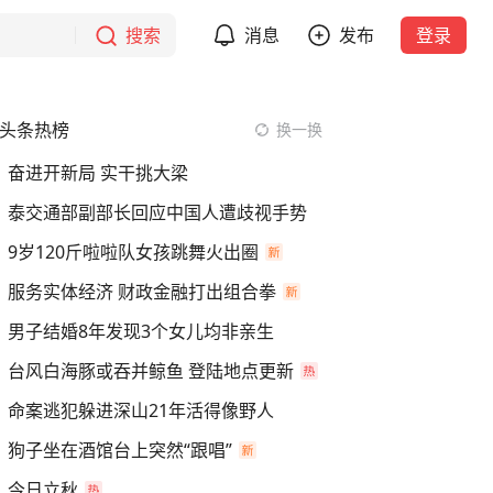
搜索
消息
发布
登录
头条热榜
换一换
奋进开新局 实干挑大梁
泰交通部副部长回应中国人遭歧视手势
9岁120斤啦啦队女孩跳舞火出圈
服务实体经济 财政金融打出组合拳
男子结婚8年发现3个女儿均非亲生
台风白海豚或吞并鲸鱼 登陆地点更新
命案逃犯躲进深山21年活得像野人
狗子坐在酒馆台上突然“跟唱”
今日立秋