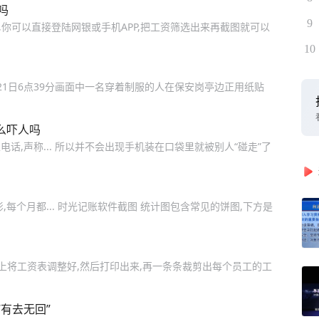
吗
9
,你可以直接登陆网银或手机APP,把工资筛选出来再截图就可以
10
1日6点39分画面中一名穿着制服的人在保安岗亭边正用纸贴
么吓人吗
,声称... 所以并不会出现手机装在口袋里就被别人“碰走”了
每个月都... 时光记账软件截图 统计图包含常见的饼图,下方是
上将工资表调整好,然后打印出来,再一条条裁剪出每个员工的工
有去无回”