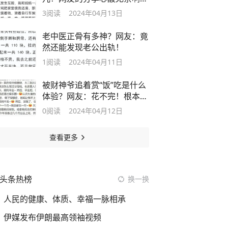
太现实！
3
阅读
2024年04月13日
老中医正骨有多神？网友：竟
然还能发现老公出轨！
1
阅读
2024年04月11日
被财神爷追着赏“饭”吃是什么
体验？网友：花不完！根本花
不完！
0
阅读
2024年04月12日
查看更多
头条热榜
换一换
人民的健康、体质、幸福一脉相承
伊媒发布伊朗最高领袖视频