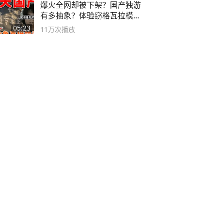
爆火全网却被下架？国产独游
有多抽象？体验窃格瓦拉模拟
器！
05:23
11万
次播放