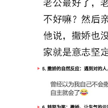
5. 撒娇的自然反应：遇到对的
6. 转怒为笑：撒娇，让生气的