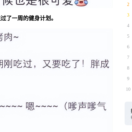
2
3
，胜过了一周的健身计划。
4
5
6
7
8
9
10