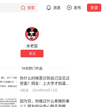
搜索
消息
发布
登录
米老鼠
关注
TA的热门作品
你什么时候意识到自己没见过
世面？网友：上大学才知道地
铁是个啥
4
阅读
2024年04月13日
因为穷，你做过什么卑微的事
儿？网友的分享心酸无奈啊！