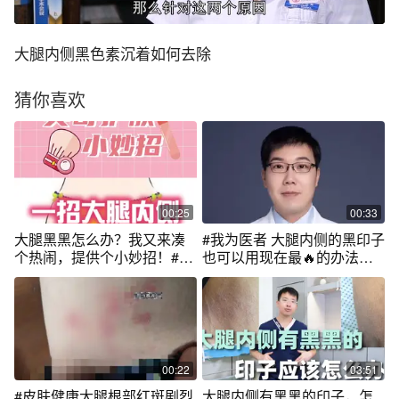
大腿内侧黑色素沉着如何去除
猜你喜欢
00:25
00:33
大腿黑黑怎么办？我又来凑
#我为医者 大腿内侧的黑印子
个热闹，提供个小妙招！#樊
也可以用现在最🔥的办法解
哥撩皮肤 #色斑 #知识创作人
决，稀释后使用比较安全！#
色素 #医学科普 #皮肤
00:22
03:51
#皮肤健康大腿根部红斑剧烈
大腿内侧有黑黑的印子，怎