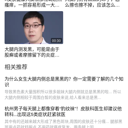
瘙痒，一抓容易形成一大
么擦也擦不掉，应该怎么
片，还容易留下黑印子，可
办？
以这样处理。#股癣 #医学知
识科普
00:30
大腿内测发黑，可能是由于
股癣或者摩擦留下的炎症后
色素沉着！ #樊哥撩皮肤 #色
相关推荐
沉 #皮肤健康
为什么女生大腿内侧总是黑黑的？你一定需要了解的几个知
识
导致黑色素大量囤积所以很多姐妹大腿内侧就总是黑黑的啦... 所以
大腿内侧相较于周围白皙的皮肤来说,给人看来总是黑...
杭州男子每天腿上都像穿着“豹纹袜”！皮肤科医生却建议他
转科...出现这5类症状赶紧就医
其中有的还越来越大形成了黑色斑块,周围的皮肤还十分瘙... 腿部黑
斑用点药就舒服点,不用药就瘙痒复发。两条腿上因...