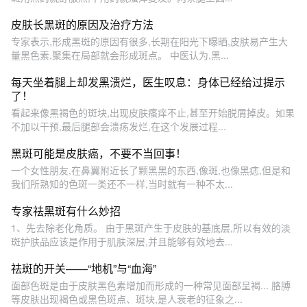
皮肤长黑斑的原因及治疗方法
专家表示,形成黑斑的原因有很多,长期在阳光下曝晒,皮肤易产生大
量黑色素,聚集在局部就会形成斑点。 中医认为,黑...
每天坐着腿上却发黑溃烂，医生叹息：身体已经给过提示
了！
看起来像黑褐色的斑块,出现皮肤瘙痒不止,甚至开始脱屑掉皮。如果
不加以干预,最后腿部会溃疡发烂,在这个发展过程...
黑斑可能是皮肤癌，不要不当回事！
一个女性朋友,在鼻翼附近长了颗黑黑的东西,像斑,也像黑痣,但是和
我们所熟知的色斑一类还不一样,当时就有一种不太...
专家祛黑斑有什么妙招
1、先去除老化角质。 由于黑斑产生于皮肤的基底层,所以有效的淡
斑护肤品应该是作用于肌肤深层,并且能够有效地去...
祛斑的开关——“地机”与“血海”
面部色斑是由于皮肤黑色素增加而形成的一种常见面部呈褐... 胳膊
等皮肤出现褐色或黑色斑点、斑块,是人衰老的征象之...