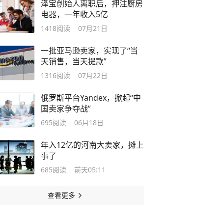
泽宝创始人离职后，押注厨房
电器，一年收入5亿
1418
阅读
07月21日
一批亚马逊卖家，实现了“当
天销售，当天提款”
1316
阅读
07月22日
俄罗斯平台Yandex，掀起“中
国卖家争夺战”
695
阅读
06月18日
年入12亿的河南大卖家，摊上
事了
685
阅读
前天05:11
查看更多