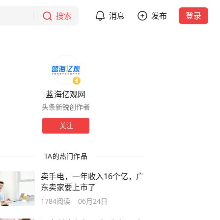
搜索
消息
发布
登录
蓝海亿观网
头条新锐创作者
关注
TA的热门作品
卖手电，一年收入16个亿，广
东卖家要上市了
1784
阅读
06月24日