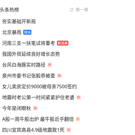
头条热榜
换一换
夯实基础开新局
北京暴雨
河南三支一扶笔试将重考
我国外贸延续良好增长态势
台风白海豚实时路径
泉州市委书记张毅恭被查
女儿卖房定价9000被母亲7500签约
地震时老公第一时间紧紧护住老婆
今年是闭眼秋
A股一周牛股出炉 最牛股近乎翻倍
四川宜宾高县4.9级地震致1死