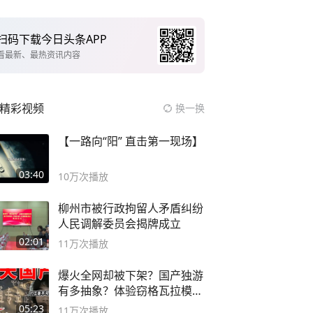
扫码下载今日头条APP
看最新、最热资讯内容
精彩视频
换一换
【一路向“阳” 直击第一现场】
03:40
10万
次播放
柳州市被行政拘留人矛盾纠纷
人民调解委员会揭牌成立
02:01
11万
次播放
爆火全网却被下架？国产独游
有多抽象？体验窃格瓦拉模拟
器！
05:23
11万
次播放