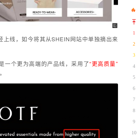
1
已经上线，如今将其从SHEIN网站中单独摘出来
2
3
这是一个更为高端的产品线，采用了
“更高质量”
4
成。
5
6
7
8
9
10