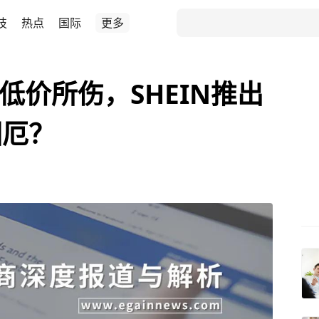
技
热点
国际
更多
低价所伤，SHEIN推出
困厄？