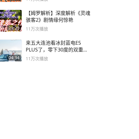
【姆罗解析】深度解析《灵魂
骇客2》剧情缘何惊艳
21:25
11万
次播放
来五大连池看冰封蓝电E5
PLUS了，零下30度的双重冰
封40小时全录
04:34
11万
次播放