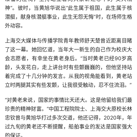
神”。彼时，当黄旭华说出“此生属于祖国，此生属于核
潜艇，献身核潜艇事业，此生无怨无悔”时，在场师生格
外动容。
上海交大媒体与传播学院青年教师舒天楚曾近距离目睹
了这一幕。她回忆道，当年大一新生的自己作为校庆大
会志愿者，有幸坐在黄老身后。“当时黄老已经90岁高
龄，头发花白，走上讲台时有些颤巍巍的，但他坚持站
着完成了十几分钟的发言。从我的视角能看到，黄老站
立时两腿其实有些发颤，让我很受触动，忍不住流泪。”
“对黄老来说，国家的事情比天还大。这是他留给我们最
珍贵的精神财富。”中国工程院院士、上海交大原校长林
忠钦曾与黄旭华打过多次交道，他还记得，2020年，年
过九旬的黄老还不断提醒，船舶事业的发达是国家强大
的保证。