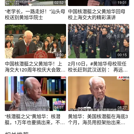
国大爱 #黄晓明 #功勋
02:52
19:01
“老学长，一路走好！”汕头母
中国核潜艇之父黄旭华回母
校送别黄旭华院士
校上海交大的精彩演讲
19:00
00:15
中国核潜艇之父黄旭华！上
2月10日，#黄旭华母校现任
海交大120周年校庆大会致辞
校长赶到武汉送别 ： 再远我
演讲
们也会来，送黄老最后一
程。#黄旭华高中母校举行悼
念仪式
04:31
08:27
“核潜艇之父”黄旭华：核潜
黄旭华：美国核潜艇在海底3
艇，1万年也要搞出来，不到
个月，海员用担架抬出来，
10年下水
我们比他强