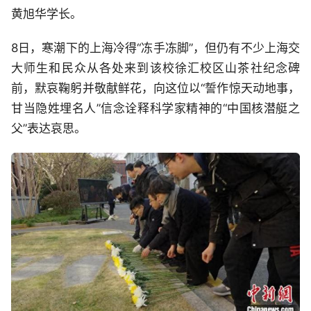
黄旭华学长。
8日，寒潮下的上海冷得“冻手冻脚”，但仍有不少上海交
大师生和民众从各处来到该校徐汇校区山茶社纪念碑
前，默哀鞠躬并敬献鲜花，向这位以“誓作惊天动地事，
甘当隐姓埋名人”信念诠释科学家精神的“中国核潜艇之
父”表达哀思。