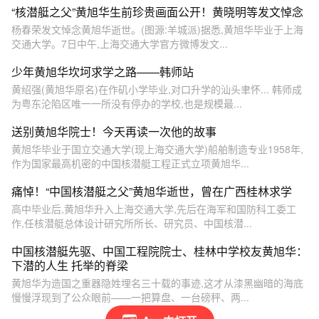
“核潜艇之父”黄旭华生前珍贵画面公开！黄晓明等发文悼念
杨春荣发文悼念黄旭华逝世。(图源:羊城派)据悉,黄旭华毕业于上海
交通大学。7日中午,上海交通大学官方微博发文...
少年黄旭华坎坷求学之路——韩师站
黄绍强(黄旭华原名)在作矶小学毕业,对口升学的汕头聿怀... 韩师成
为粤东沦陷区唯一一所没有停办的学校,也是规模最...
送别黄旭华院士！今天再读一次他的故事
黄旭华毕业于国立交通大学(现上海交通大学)船舶制造专业1958年,
作为国家最高机密的中国核潜艇工程正式立项黄旭华...
痛悼！“中国核潜艇之父”黄旭华逝世，曾在广西桂林求学
高中毕业后,黄旭华升入上海交通大学,先后在海军和国防科工委工
作,任核潜艇总体设计研究所所长、研究员、中国核潜...
中国核潜艇先驱、中国工程院院士、桂林中学校友黄旭华：
下潜的人生 托举的脊梁
黄旭华为造国之重器隐姓埋名三十载的事迹,这才从漆黑幽暗的海底
慢慢浮现到了公众眼前——一把算盘、一台磅秤、两...