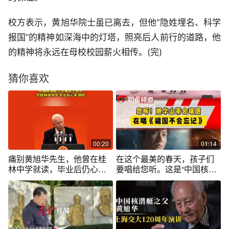
校方表示，黄旭华院士虽已离去，但他“隐姓埋名、科学
报国”的精神如深海中的灯塔，照亮后人前行的道路，他
的精神将永远在母校校园薪火相传。(完)
猜你喜欢
00:20
01:14
痛别黄旭华先生，他曾在桂
在这个最美的春天，孩子们
林中学就读，毕业后仍心系
要唱给您听。这是“中国核潜
母校！#桂林#黄旭华 #广西
艇之父” 黄旭华与他的母校桂
dou知道
林中学的孩子们双向奔赴的
故事。#2025中国网络媒体论
坛 #心之所向美在广西 #那些
年消失的父亲用一生诠释家