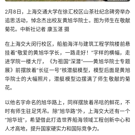
2月8日，上海交通大学在徐汇校区山茶社纪念碑旁举办
追思活动，悼念杰出校友黄旭华院士。图为师生在敬献
菊花。中新社记者 康玉湛 摄
在上海交大闵行校区，船舶海洋与建筑工程学院楼前悬
挂着“敬爱的黄旭华学长，一路走好！”字样的横幅，走
进学院一楼大厅，《为祖国“深潜”——黄旭华院士专题
展》前摆放着“长征一号”核潜艇模型，模型后面是黄旭
华院士的大幅照片，潜艇模型边摆满了师生敬献的菊
花。
以他名字命名的旭华路上，同样摆放着吊唁的鲜花，不
时有师生驻足凭吊。除“旭华路”外，上海交大还有一个
“旭华班”，希望借此打造世界船海领域工程创新中心和
人才高地，提升国家硬实力和国际竞争力。