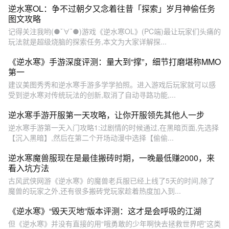
逆水寒OL：争不过朝夕又念着往昔「探索」岁月神偷任务
图文攻略
记得关注我哟(●ˇ∀ˇ●)游戏《逆水寒OL》(PC端)最让玩家们头痛的
玩法就是超级烧脑的探索任务,本文为大家详解探...
《逆水寒》手游深度评测：量大到“撑”，细节打磨堪称MMO
第一
建议美图秀秀和逆水寒手游多学学拍照。进入游戏后玩家就可以感
受到逆水寒对传统玩法的创新,取消了自动寻路功能,...
逆水寒手游开服第一天攻略，让你开服领先其他人一步
逆水寒手游第一天入门攻略1:过剧情的时候通过,在黑暗页面,先选择
【沉入黑暗】,然后在第二个开场动漫中选择【偷偷...
逆水寒魔兽服现在是最佳搬砖时期，一晚最低赚2000，来
看入坑方法
古风武侠网游《逆水寒》的魔兽老兵服已经上线了5天的时间,除了
魔兽的玩家之外,还有很多搬砖党玩家趁着热度加入到...
《逆水寒》“毁天灭地”版本评测：这才是会呼吸的江湖
但《逆水寒》并没有直接的用“哦勇敢的少年啊快去拯救世界吧”这类