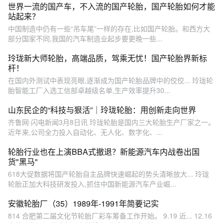
世界一流的国产车，不入流的国产轮胎，国产轮胎如何才能
站起来？
中国制造中仍有一些“吊车尾”一样的存在,比如国产轮胎。和西方大
部分国家不同,我国的汽车制造业起步要更晚一些...
玲珑新大师轮胎，高端品质，驾乘无忧！国产轮胎界新标
杆！
在国内外测试中表现亮眼,逐渐成为国产轮胎品牌中的佼佼... 玲珑轮
胎智能工厂入选工信部卓越级名单,生产效率提升30...
山东民企的“科技与狠活”｜玲珑轮胎：用创新走向世界
齐鲁网·闪电新闻3月8日讯 玲珑轮胎是国内三大轮胎生产厂家之一。
近年来,公司全力投入自动化、无人化、数字化、...
轮胎行业也在上演BBA式撤退？新能源汽车内战卷出国
货"黑马"
618大促数据将国产轮胎自主品牌快速崛起的势头清晰放大... 玲珑
轮胎正加大科技研发投入,抓住中国新能源汽车产业崛...
安徽轮胎厂（35）1989年-1991年简要记实
814 合肥第二届文化节轮胎厂彩车筹备工作开始。 9.19 近... 12.16