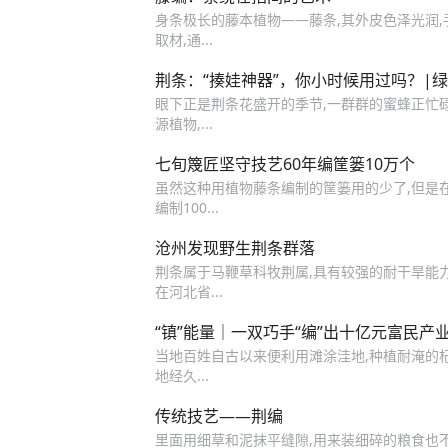
身条极长的藤本植物——藤条,其外皮色泽光润,
取材,通...
荆条：“揍娃神器”，你小时候用过吗？|
眼下正是荆条花盛开的季节,一群群的蜜蜂正忙碌在
源植物,...
七旬篾匠坚守技艺60年编筐篓10万个
虽然这种用植物藤条编制的筐篓用的少了,但是
编制100...
沧州发现野生荆条群落
荆条属于马鞭草科牧荆属,具有较强的耐干旱能力
在河北省...
“镇”能量｜一双巧手“编”出十亿元富民产
当地百姓自古以来便利用滩涂洼地,种植耐淹的杞
地经久...
传统技艺——荆编
里面用细草和泥抹平缝隙,用来装细碎的粮食也