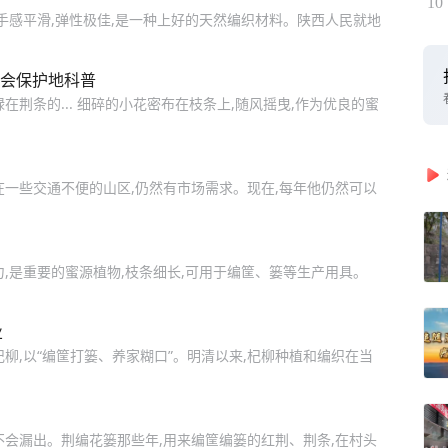
10
手感平滑,弹性极佳,是一种上好的天然编织材料。陕西人民就地
绿会保护地科普
荆条的... 细碎的小花密布在枝条上,随风摇曳,作为优良的蜜
在一些交通不便的山区,仍然有市场需求。现在,每年他仍然可以
,是重要的蜜源植物,枝条细长,可用于编筐、篓等生产用具。
业
柳,以“编筐打篓、养家糊口”。明清以来,杞柳种植和编织在当
不会漏出。荆编花篓那些年,用来编筐编篓的红荆、荆条,在村头