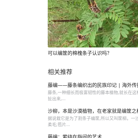
可以编筐的棉槐条子认识吗？
相关推荐
藤编——藤条编织出的民族印记 | 海外
藤条,一种细长而极富韧性的藤本植物,就长在这
扯出来,...
沙柳，本是沙漠植物，在老家就是编筐之
据说栽它是为了割条子编筐,所以又叫筐柳。一沙
柔毛;苞片...
藤编：萦绕在指间的艺术