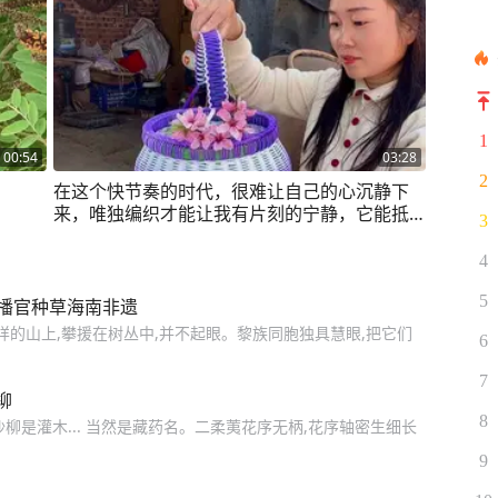
1
00:54
03:28
2
在这个快节奏的时代，很难让自己的心沉静下
来，唯独编织才能让我有片刻的宁静，它能抵
3
抗岁月时光，对抗生活琐事#手工提篮 #手工编
织零基础教学 #我的乡村生活
4
5
传播官种草海南非遗
样的山上,攀援在树丛中,并不起眼。黎族同胞独具慧眼,把它们
6
7
柳
8
柳是灌木... 当然是藏药名。二柔荑花序无柄,花序轴密生细长
9