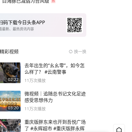
白海豚已减弱为台风级
扫码下载今日头条APP
看最新、最热资讯内容
精彩视频
换一换
去年出生的“幺幺零”，如今怎
么样了？ #云南警事
02:22
11万
次播放
微视频｜追随总书记文化足迹
感受思想伟力
03:20
11万
次播放
重庆版胖东来也开到吾悦广场
了 #永辉超市 #重庆版胖永辉