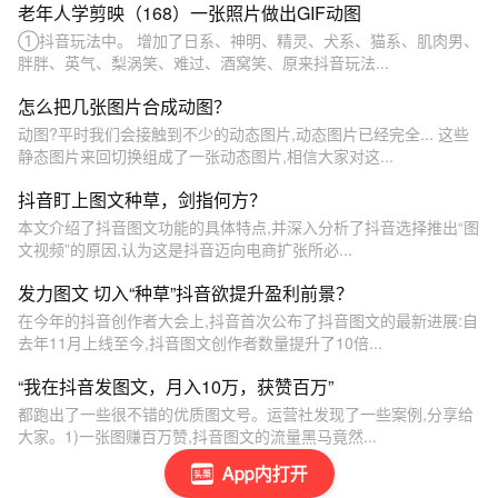
老年人学剪映（168）一张照片做出GIF动图
①抖音玩法中。 增加了日系、神明、精灵、犬系、猫系、肌肉男、
胖胖、英气、梨涡笑、难过、酒窝笑、原来抖音玩法...
怎么把几张图片合成动图？
动图?平时我们会接触到不少的动态图片,动态图片已经完全... 这些
静态图片来回切换组成了一张动态图片,相信大家对这...
抖音盯上图文种草，剑指何方？
本文介绍了抖音图文功能的具体特点,并深入分析了抖音选择推出“图
文视频”的原因,认为这是抖音迈向电商扩张所必...
发力图文 切入“种草”抖音欲提升盈利前景？
在今年的抖音创作者大会上,抖音首次公布了抖音图文的最新进展:自
去年11月上线至今,抖音图文创作者数量提升了10倍...
“我在抖音发图文，月入10万，获赞百万”
都跑出了一些很不错的优质图文号。运营社发现了一些案例,分享给
大家。1)一张图赚百万赞,抖音图文的流量黑马竟然...
App内打开