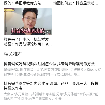
做的？手把手教你方法
动图如何发？抖音显示动图
图标？
00:58
教程来了！小米手机怎样发
动图？作品与评论均可！ #小
米 #小米手机怎样发动图 #抖
相关推荐
音内测
抖音蚂蚁呀嘿视频及动图怎么做 抖音蚂蚁呀嘿制作方法
蚂蚁呀嘿动图在抖音上火了,还有的特效视频也是被很多人模仿,大家
都觉得十分的生动和搞笑,都想拍一个类似视频。那...
抖音完善图文等新内容建设 流量、产品、变现三大手段扶
持图文作者
大会以“多元互融、共创美好”为主题,分为“多元体裁”“合作共赢”“创
新内容”三个版块,公布了抖音图文、中长...