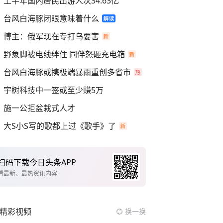
上半年国内居民出游人次34.63亿
台风白海豚闭眼意味着什么
博主：俄军现在专打乌要害
野象脚被电线绊住 同伴怒砸充电箱
台风白海豚或携极端暴雨重创多省市
宇树科技中一签或至少赚5万
施一公拒盆栽式人才
大S小S写的歌都上过《歌手》了
扫码下载今日头条APP
看最新、最热资讯内容
精彩视频
换一换