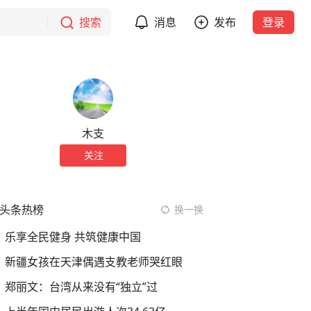
搜索
消息
发布
登录
木支
关注
头条热榜
换一换
乐享全民健身 共筑健康中国
新疆女孩在天津偶遇支教老师哭红眼
郑丽文：台湾从来没有“独立”过