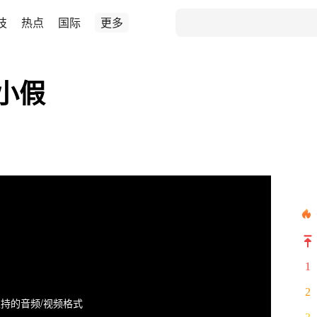
技
热点
国际
更多
小假
1
2
持的音频/视频格式