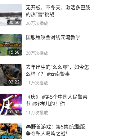
无开板，不冬天。激活多巴胺
的热“雪”挑战
00:56
20万
次播放
国服程咬金对线元流教学
15:58
20万
次播放
去年出生的“幺幺零”，如今怎
么样了？ #云南警事
02:22
11万
次播放
《庆》 #第5个中国人民警察
节 #好样儿的！你
01:52
11万
次播放
🎮野兽游戏：第5集[完整版]
争夺私人岛屿之战！