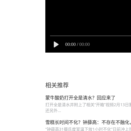
00:00
/
00:00
相关推荐
蒙牛酸奶打开全是清水？回应来了
打开全是清水并附上了相关“开箱”视频2月13日
还另外...
雪糕长时间不化？钟薛高：不存在不融化
“钟薛高31摄氏度室温下放1小时不化”日前冲