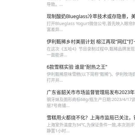
导致。...
现制酸奶Blueglass冷萃技术或存隐患
打开Blueglass Yogurt微信公号,首先映
富差异...
伊利甄稀乡村美丽计划 榕江再现“网红”打
在这次《五哈4》节目录制过程中,甄稀品牌发
一面能讲...
6款雪糕实验 谁是“耐热之王”
伊利甄稀原味雪糕(以下简称“甄稀”)、伊利牧场奶
打开并...
广东省韶关市市场监督管理局发布2023
钢牙妹及图形商标68g/瓶生产日期:2023/
层7号商铺...
雪糕用火都烧不化？上海市监局已关注，
上海室外温度为34℃,为保证条件一致,本次测
静置1小时...