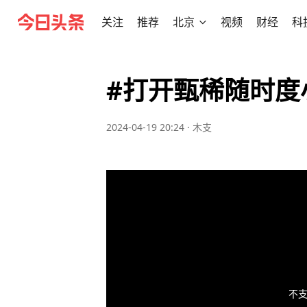
关注
推荐
北京
视频
财经
科
#打开甄稀随时度
2024-04-19 20:24
·
木支
不支