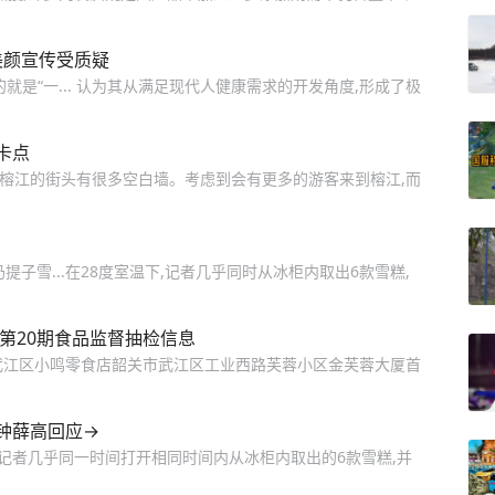
，美颜宣传受质疑
入眼帘的就是“一... 认为其从满足现代人健康需求的开发角度,形成了极
卡点
现榕江的街头有很多空白墙。考虑到会有更多的游客来到榕江,而
提子雪...在28度室温下,记者几乎同时从冰柜内取出6款雪糕,
年第20期食品监督抽检信息
4/17武江区小鸣零食店韶关市武江区工业西路芙蓉小区金芙蓉大厦首
钟薛高回应→
评记者几乎同一时间打开相同时间内从冰柜内取出的6款雪糕,并