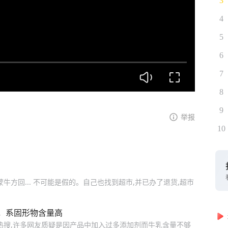
3
4
5
6
7
8
9
举报
10
蒙牛方回... 不可能是假的。自己也找到超市,并已办了退货,超市
，系固形物含量高
上热搜,许多网友质疑是因产品中加入过多添加剂而牛乳含量不够