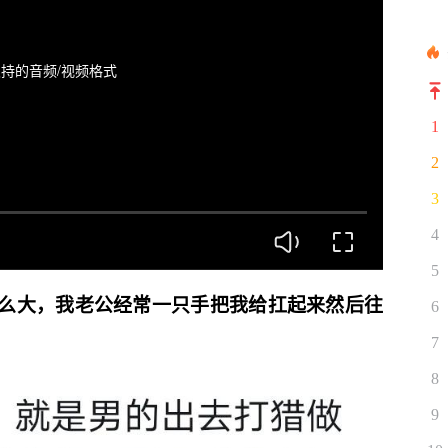
持的音频/视频格式
1
2
3
4
5
么大，我老公经常一只手把我给扛起来然后往
6
7
8
9