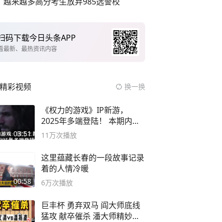
越来越多高分考生放弃985选警校
扫码下载今日头条APP
看最新、最热资讯内容
精彩视频
换一换
《权力的游戏》IP新游，
2025年多端登陆！ 本期内容
概要
03:51
11万
次播放
这里蕴藏长春的一段故事记录
着的人情冷暖
00:58
6万
次播放
巨丰杯 勇弃双马 阎大师底线
猛攻 献卒催杀 潘大师精妙入