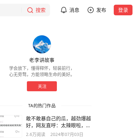
搜索
消息
发布
登录
老李讲故事
学会放下，懂得释怀，轻装前行，
心无旁骛，方能领略生命的美好。
关注
TA的热门作品
敢不敢暴自己的瓜，越劲爆越
好，网友直呼：太辣眼啦，好
看
2.6万
阅读
2024年07月03日