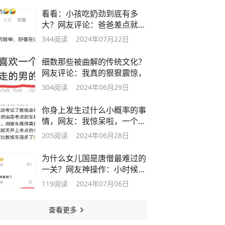
看看：小孩吃奶劲到底有多
大？网友评论：爸爸差点就解
释不清楚啦
344
阅读
2024年07月22日
细数那些被曲解的传统文化？
网友评论：我真的狠狠震惊，
304
阅读
2024年06月29日
你身上发生过什么小概率的事
情，网友：我惊呆啦，一个比
一个炸裂
205
阅读
2024年06月28日
为什么女儿国是唐僧最难过的
一关？网友神操作：小时候只
顾看猴了
119
阅读
2024年07月06日
查看更多