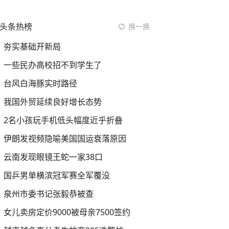
头条热榜
换一换
夯实基础开新局
一些民办高校招不到学生了
台风白海豚实时路径
我国外贸延续良好增长态势
2名小孩玩手机低头幅度近乎折叠
伊朗发视频隐喻美国国运衰落原因
云南发现眼镜王蛇一家38口
国乒男单横滨冠军赛全军覆没
泉州市委书记张毅恭被查
女儿卖房定价9000被母亲7500签约