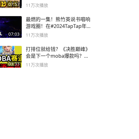
局
07:57
11万
次播放
最燃的一集！熊竹英说书唱响
游戏圈！在#2024TapTap年
度游戏大赏
07:03
11万
次播放
打排位就给钱？《决胜巅峰》
会是下一个moba爆款吗？#
决胜巅峰
03:33
11万
次播放