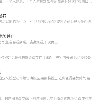
种植、一个人建造、一个人对抗野怪等等,如果有好伙伴帮助自己
秘籍
置后以图腾为中心11*11*5范围内的区域将会成为野人伙伴的
危险并存
写出,我会看到哦。感谢观看,下次再见!
上传成功后插件包就会保存在《迷你世界》的云端上,切换设备
现
自定义模型动作编辑功能,应用到装扮上,让你变得姿势帅气,独
以用村庄图腾改变(放下村庄图腾后变为激活状态,将会改变村庄