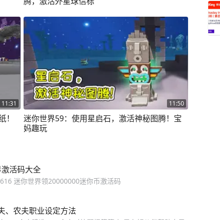
腾，激活外星球信标
11:31
11:50
纸！
迷你世界59：使用星启石，激活神秘图腾！宝
妈趣玩
界激活码大全
55616 迷你世界领20000000迷你币激活码
夫、农夫职业设定方法