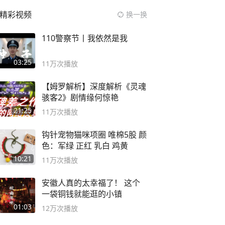
精彩视频
换一换
110警察节丨我依然是我
03:25
11万
次播放
【姆罗解析】深度解析《灵魂
骇客2》剧情缘何惊艳
21:25
11万
次播放
钩针宠物猫咪项圈 唯棉5股 颜
色：军绿 正红 乳白 鸡黄
10:21
11万
次播放
安徽人真的太幸福了！ 这个
一袋铜钱就能逛的小镇
01:03
12万
次播放