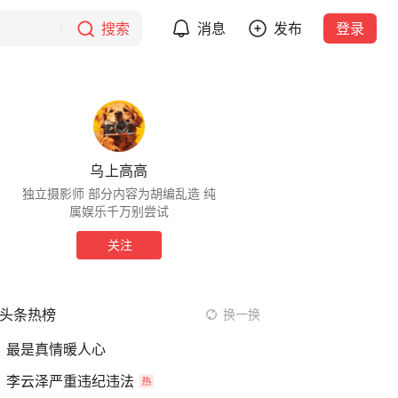
搜索
消息
发布
登录
乌上高高
独立摄影师 部分内容为胡编乱造 纯
属娱乐千万别尝试
关注
头条热榜
换一换
最是真情暖人心
李云泽严重违纪违法