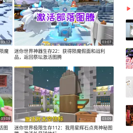
03:17
03:07
陨魔
迷你世界神器生存22：获得陨魔假面和战利
品，返回祭坛激活图腾
03:09
03:09
活图
迷你世界极限生存112：我用星辉石点亮神秘图