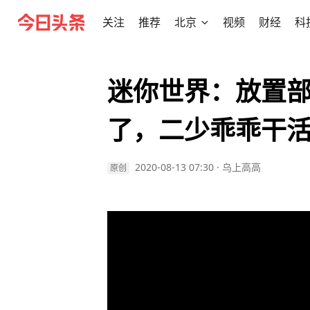
关注
推荐
北京
视频
财经
科
迷你世界：放置
了，二少乖乖干
2020-08-13 07:30
·
乌上高高
原创