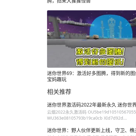
腾，招来大猩猩怪兽
迷你世界69：激活好多图腾，得到新的图
宝妈趣玩
相关推荐
迷你世界激活码2022年最新永久 迷你世
云烟2022永久激活码 OU5be19d105105670
WU363e08105793b19ca0cb XId7d92d...
迷你世界：野人伙伴更新上线，守卫、樵