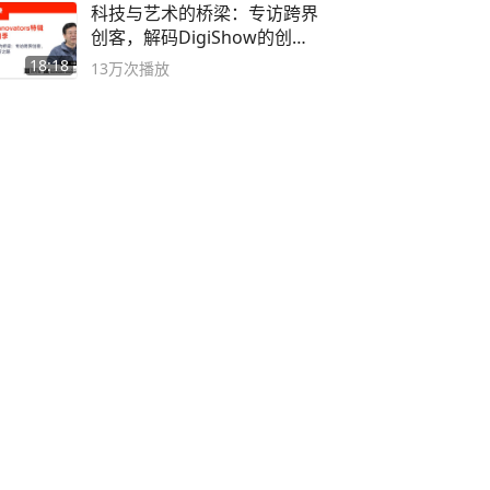
科技与艺术的桥梁：专访跨界
创客，解码DigiShow的创新
之路
18:18
13万
次播放