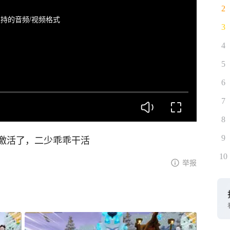
2
持的音频/视频格式
3
4
5
6
7
8
激活了，二少乖乖干活
9
10
举报