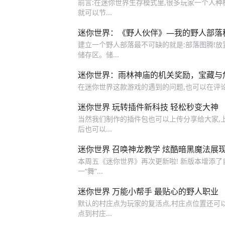
前言:在迷你世界生存模式里,很多玩家一个人
就可以节...
迷你世界：《野人伙伴》—我的野人部落
建立一个野人部落最不可缺的就是:部落图腾!放
储存区。储...
迷你世界：雨林神庙的机关奖励，宝藏与
在迷你世界这款游戏的遇到的问题,也可以在评论
迷你世界 玩转插件新科技 轻松秒变大神
当然我们制作的插件包也可以上传分享给大家,
后也可以...
迷你世界 召唤神龙教学 炫酷暗黑魔法展
本周五《迷你世界》再次更新啦! 新版本增添了
一“舞”...
迷你世界 万能小帮手 最贴心的野人职业
默认的村庄点为玩家的复活点,村庄点位置还可
点到村庄...