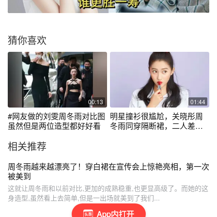
猜你喜欢
00:13
01:44
#网友做的刘雯周冬雨对比图
明星撞衫很尴尬，关晓彤周
虽然但是两位造型都好好看
冬雨同穿隔断裙，二人差距
却一目了然
相关推荐
周冬雨越来越漂亮了！穿白裙在宣传会上惊艳亮相，第一次
被美到
这就让周冬雨和以前对比,更加的成熟稳重,也更显高级了。而她的这
身造型,虽然看上去简单,但是一出场就美到了我们...
App内打开