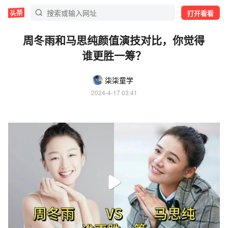
打开看看
周冬雨和马思纯颜值演技对比，你觉得
谁更胜一筹？
柒柒童学
2024-4-17 03:41