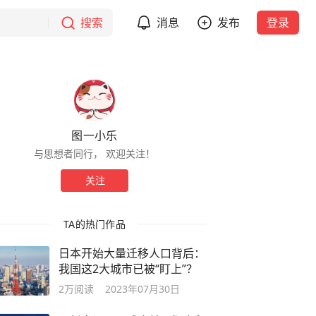
搜索
消息
发布
登录
图一小乐
与思想者同行， 欢迎关注！
关注
TA的热门作品
日本开始大量迁移人口背后：
我国这2大城市已被“盯上”？
2万
阅读
2023年07月30日