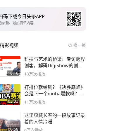
扫码下载今日头条APP
看最新、最热资讯内容
精彩视频
换一换
科技与艺术的桥梁：专访跨界
创客，解码DigiShow的创新
之路
18:18
13万
次播放
打排位就给钱？《决胜巅峰》
会是下一个moba爆款吗？#
决胜巅峰
03:33
11万
次播放
这里蕴藏长春的一段故事记录
着的人情冷暖
00:58
6万
次播放