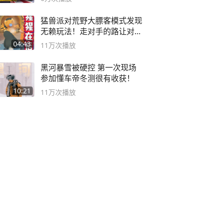
猛兽派对荒野大膘客模式发现
无赖玩法！走对手的路让对手
无路可走
04:43
11万
次播放
黑河暴雪被硬控 第一次现场
参加懂车帝冬测很有收获！
10:21
11万
次播放