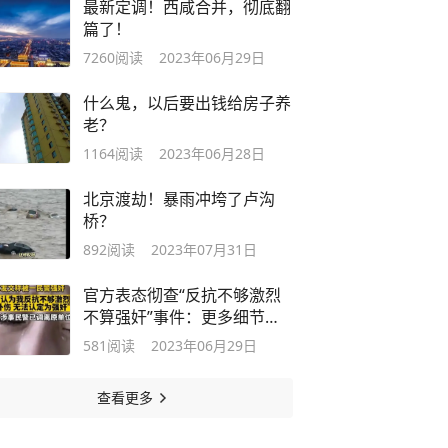
最新定调！西咸合并，彻底翻
篇了！
7260
阅读
2023年06月29日
什么鬼，以后要出钱给房子养
老？
1164
阅读
2023年06月28日
北京渡劫！暴雨冲垮了卢沟
桥？
892
阅读
2023年07月31日
官方表态彻查“反抗不够激烈
不算强奸”事件：更多细节曝
光…
581
阅读
2023年06月29日
查看更多