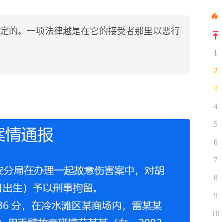
定的。一项法律越是在它的接受者那里以恶行
1
2
3
4
5
6
7
8
9
10