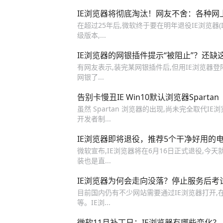
IE浏览器将彻底淘汰！网友不舍：各种网
在超过25年后,微软终于要在明年退役IE浏览器(I
级版本,...
IE浏览器的网银插件提示“被阻止”？还缺
有网友表示,装完某网银插件后,但用IE浏览器登
网银了...
告别卡慢丑IE Win10默认浏览器Spartan
虽然 Spartan 浏览器的出现,尚未完全取代IE
开发者制...
IE浏览器即将退役，推荐5个干净好用的
微软宣布,IE浏览器将在6月16日正式退役,今天
装也是直...
IE浏览器为何会走向没落？停止服务后考
目前国内仍有不少网站需要通过IE浏览器打开,
等。IE浏...
微软11月补丁日：IE浏览器有哪些变化？