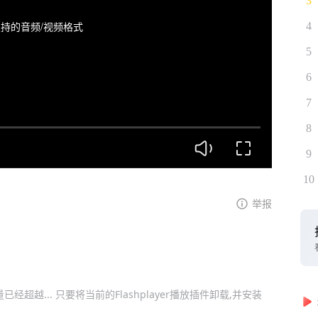
3
持的音频/视频格式
4
5
6
7
8
9
10
举报
已经超越... 只要将当前的Flashplayer播放插件卸载,并安装