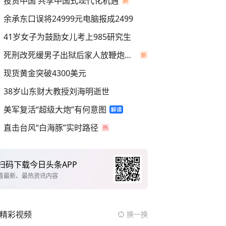
投资中国 共享中国式现代化机遇
余承东口误将24999元电脑报成2499
41岁女子为鼓励女儿考上985研究生
死刑改死缓男子出狱后家人放鞭炮庆祝
现货黄金突破4300美元
38岁山东财大教授刘海明逝世
美军复活“超级大炮”有何意图
直击台风“白海豚”实时路径
扫码下载今日头条APP
看最新、最热资讯内容
精彩视频
换一换