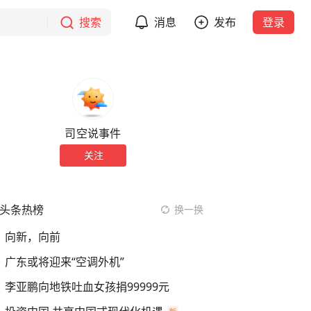
搜索
消息
发布
登录
司空说事件
关注
头条热榜
换一换
向新，向前
广东或将迎来“空调外机”
李亚鹏向地铁吐血女孩捐99999元