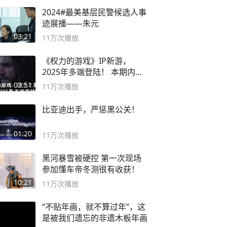
2024#最美基层民警候选人事
迹展播——朱元
03:21
11万
次播放
《权力的游戏》IP新游，
2025年多端登陆！ 本期内容
概要
03:51
11万
次播放
比亚迪出手，严惩黑公关！
01:20
11万
次播放
黑河暴雪被硬控 第一次现场
参加懂车帝冬测很有收获！
10:21
11万
次播放
“不贴年画，就不算过年”，这
是被我们遗忘的非遗木板年画