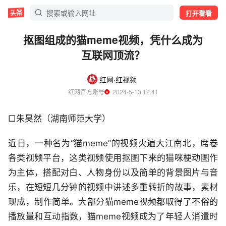
打开看看
抠图组成的猫meme视频，凭什么成为
互联网顶流？
红网·红视频
红网官方账号
  2024-5-13 12:41
□朱昊然（湖南师范大学）
近日，一种名为“猫meme”的视频火遍大江南北，席卷
各类视频平台，这类视频使用抠图下来的猫咪梗动图作
为主体，搭配对白、人物身份以及简单的背景图片与音
乐，在短短几分钟的视频中讲述多重转折的故事，素材
现成，制作简单。大部分猫meme视频都取得了不俗的
播放量和互动指数，猫meme视频成为了年轻人消遣时