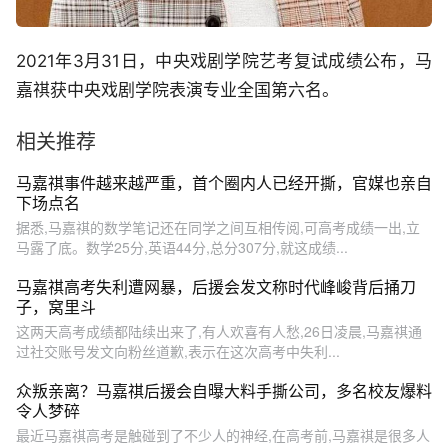
2021年3月31日，中央戏剧学院艺考复试成绩公布，马
嘉祺获中央戏剧学院表演专业全国第六名。
相关推荐
马嘉祺事件越来越严重，首个圈内人已经开撕，官媒也亲自
下场点名
据悉,马嘉祺的数学笔记还在同学之间互相传阅,可高考成绩一出,立
马露了底。数学25分,英语44分,总分307分,就这成绩...
马嘉祺高考失利遭网暴，后援会发文称时代峰峻背后捅刀
子，窝里斗
这两天高考成绩都陆续出来了,有人欢喜有人愁,26日凌晨,马嘉祺通
过社交账号发文向粉丝道歉,表示在这次高考中失利...
众叛亲离？马嘉祺后援会自曝大料手撕公司，多名校友爆料
令人梦碎
最近马嘉祺高考是触碰到了不少人的神经,在高考前,马嘉祺是很多人