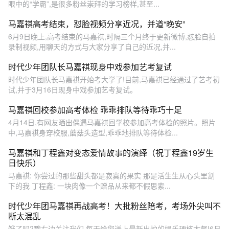
眼中的“学霸”,是很多粉丝崇拜的学习榜样,甚至...
马嘉祺高考结束，怼脸视频分享近况，并道“晚安”
6月9日晚上,高考结束的马嘉祺,时隔三个月终于更新微博,怼脸自拍
录制视频,用聊天的方式与大家分享了自己的近况,并...
时代少年团队长马嘉祺现身中戏参加艺考复试
时代少年团队长马嘉祺开始考大学了!目前,马嘉祺已经通过了艺考初
试,并于3月16日现身中戏参加艺考复试。
马嘉祺回校参加高考体检 乖乖排队等待乖巧十足
4月14日,有网友晒出偶遇马嘉祺回学校参加高考体检的照片。照片
中,马嘉祺身穿校服,蘑菇头造型,乖乖地排队等待体检...
马嘉祺和丁程鑫对变态爱情故事的演绎（祝丁程鑫19岁生
日快乐）
马嘉祺: 你尝过的那些甜头都是寂寞的果实 那是活生生从心头里割
下的我 丁程鑫: 一块肉像一个赠品从来都不假思索...
时代少年团马嘉祺再战高考！大批粉丝陪考，考场外尖叫不
断太混乱
饿了吗?戳右边关注我们,每天给您送上最新出炉的娱乐硬核大餐!6月