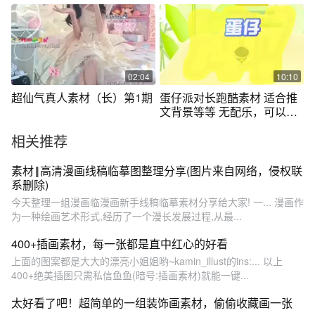
02:04
10:10
超仙气真人素材（长）第1期
蛋仔派对长跑酷素材 适合推
文背景等等 无配乐，可以直
接免费使用
相关推荐
素材‖高清漫画线稿临摹图整理分享(图片来自网络，侵权联
系删除)
今天整理一组漫画临漫画新手线稿临摹素材分享给大家! 一... 漫画作
为一种绘画艺术形式,经历了一个漫长发展过程,从最...
400+插画素材，每一张都是直中红心的好看
上面的图案都是大大的漂亮小姐姐哟~kamin_illust的ins:... 以上
400+绝美插图只需私信鱼鱼(暗号:插画素材)就能一键...
太好看了吧！超简单的一组装饰画素材，偷偷收藏画一张