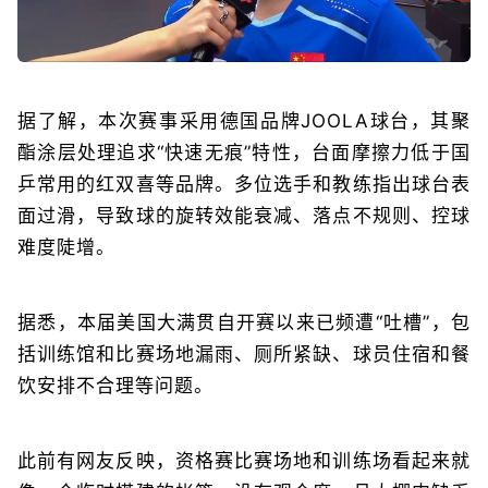
据了解，本次赛事采用德国品牌JOOLA球台，其聚
酯涂层处理追求“快速无痕”特性，台面摩擦力低于国
乒常用的红双喜等品牌。多位选手和教练指出球台表
面过滑，导致球的旋转效能衰减、落点不规则、控球
难度陡增。
据悉，本届美国大满贯自开赛以来已频遭“吐槽”，包
括训练馆和比赛场地漏雨、厕所紧缺、球员住宿和餐
饮安排不合理等问题。
此前有网友反映，资格赛比赛场地和训练场看起来就