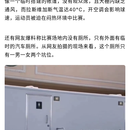
像一个临时搭建的帐篷，没有观众席，且大棚内缺乏
通风，而拉斯维加斯气温达40°C，开空调会影响球
速，运动员被迫在闷热环境中比赛。
还有网友爆料称比赛场地内没有厕所，只有外面有临
时的汽车厕所。从网友拍摄的现场来看，这个厕所只
有一男一女两个坑位。