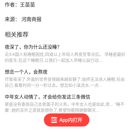
作者：王苗苗
来源： 河南商报
相关推荐
夜深了，你为什么还没睡？
近3/4国人有睡眠困扰,四成以上年轻人熬夜至零点后。 早睡是最好
的医生,在这个睡眠日,让我们一起加入早睡公益行动...
想念一个人，会熬夜
尽管夜深了,外面的世界变得越来越安静了,始终无法进入睡眠,任由
自己,看着时间一分一秒过去。想念如小溪流水,一点...
中年女人动情了，才会给你发这三条微信
更是没有委屈自己去卖面子的义务。中年女人也是如此,若... “睡不
着”,她的言外之意就是想你了,希望你能陪她聊聊天...
App内打开