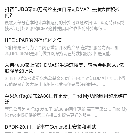
抖音PUBG某23万粉丝主播自曝是DMA？主播大面积拉
闸？
虽然大部分在本地计算机运行的外挂可以通过扫盘、识别特征码等
技术识别处理,但像DMA这种凭借固件作弊的外挂却很...
HPE 3PAR的闪存优化之道
它们都是专门为了全闪存重新开发的产品,在数据服务方面... 那
么,HPE 3PAR是如何做到既保持现在的数据服务,但是又能...
为何4800家上涨？DMA逃生通道恢复，转融券数额从7亿
股降至23万股
2月8日,媒体报道量化私募基金公司当日接到通知,DMA业务... 小微
市值股票连续大跌让市场信心受损便是最好的例子。 ...
苹果AirTag发布2A36固件更新，Find My功能应用越来越广
泛
苹果公司为 AirTag 发布了 2A36 的固件更新,高于苹果公... Find My
Network将提供给第三方接口来提供更好的服务。...
DPDK-20.11.1版本在Centos8上安装和测试