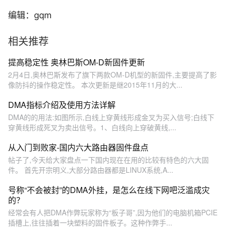
编辑：gqm
相关推荐
提高稳定性 奥林巴斯OM-D新固件更新
2月4日,奥林巴斯发布了旗下两款OM-D机型的新固件,主要提高了影
像防抖的操作稳定性。 本次更新是继2015年11月的大...
DMA指标介绍及使用方法详解
DMA的的用法:如图所示,白线上穿黄线形成金叉为买入信号;白线下
穿黄线形成死叉为卖出信号。1、白线向上穿破黄线,...
从入门到败家-国内六大路由器固件盘点
帖子了,今天给大家盘点一下国内现在在用的比较有特色的六大固
件。 首先开宗明义,大部分路由器都是LINUX系统,A...
号称“不会被封”的DMA外挂，是怎么在线下网吧泛滥成灾
的？
经常会有人把DMA作弊玩家称为“板子哥”,因为他们的电脑机箱PCIE
插槽上,往往插着一块塑料的固件板子。这种作弊手...