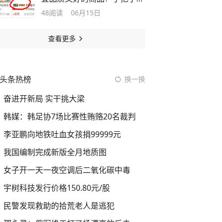
你方法
48
阅读
06月15日
查看更多
头条热榜
换一换
奋进开新局 实干挑大梁
韩媒：韩足协7场比赛性贿赂20名裁判
李亚鹏向地铁吐血女孩捐99999元
我国编制完成新版全月地质图
女子开一天一夜空调后二氧化碳中毒
宇树科技发行价格150.80元/股
民警发现救助的拾荒老人是逃犯