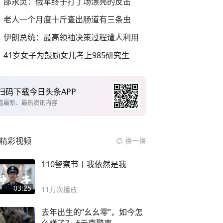
邵永灵：俄军终于打了场漂亮的反击
老人一个月瘦十斤查出肠道有三条虫
伊朗总统：最高领袖决策过程遭人利用
41岁女子为鼓励女儿考上985研究生
扫码下载今日头条APP
看最新、最热资讯内容
精彩视频
换一换
110警察节丨我依然是我
03:25
11万
次播放
去年出生的“幺幺零”，如今怎