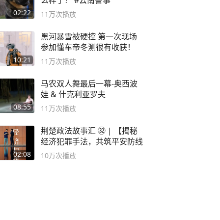
么样了？ #云南警事
02:22
11万
次播放
黑河暴雪被硬控 第一次现场
参加懂车帝冬测很有收获！
10:21
11万
次播放
马农双人舞最后一幕-奥西波
娃 & 什克利亚罗夫
08:55
11万
次播放
荆楚政法故事汇 ㉜ | 【揭秘
经济犯罪手法，共筑平安防线
02:08
10万
次播放