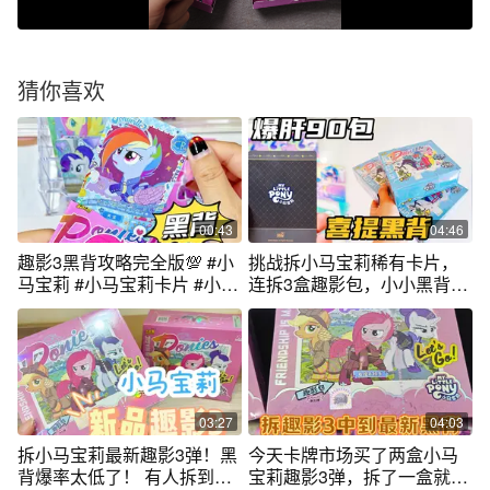
猜你喜欢
00:43
04:46
趣影3黑背攻略完全版💯 #小
挑战拆小马宝莉稀有卡片，
马宝莉 #小马宝莉卡片 #小马
连拆3盒趣影包，小小黑背易
宝莉卡 #拆卡日常 #卡片
如反掌
03:27
04:03
拆小马宝莉最新趣影3弹！黑
今天卡牌市场买了两盒小马
背爆率太低了！ 有人拆到了
宝莉趣影3弹，拆了一盒就中