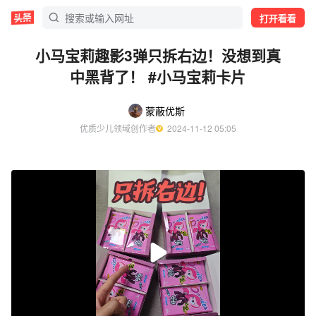
打开看看
小马宝莉趣影3弹只拆右边！没想到真
中黑背了！ #小马宝莉卡片
蒙蔽优斯
优质少儿领域创作者
  2024-11-12 05:05