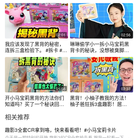
吗？
到最新黑背
02:01
02:56
我应该发现了黑背的秘密，
琳琳偷学小一拆小马宝莉黑
连拆三盒检验下。 #拆卡 #小
背卡的秘诀，没想被臭脚丫
马宝莉卡片
熏晕？ #搞笑
01:56
02:33
开小马宝莉黑背的方法你们
黑背！小柚子教我的方法！
知道吗？买了一个秘诀回
柚子爸狂拆3盒趣影！居
来，结果惊喜了
然。。
相关推荐
趣影3全套CR拿到咯，快来看看吧！#小马宝莉卡片
今天是一期特别的开箱,趣影3的CR全套抢先看,跟我一起看一下。·