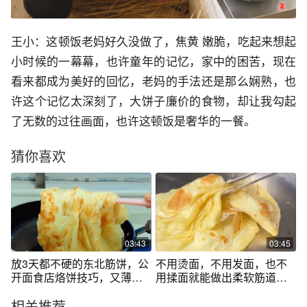
王小：这顿饭老妈好久没做了，焦黄 嫩脆，吃起来想起
小时候的一幕幕，也许童年的记忆，家中的困苦，现在
看来都成为美好的回忆，老妈的手法还是那么娴熟，也
许这个记忆太深刻了，大饼子廉价的食物，却让我勾起
了无数的过往画面，也许这顿饭是奢华的一餐。
猜你喜欢
03:43
03:45
放3天都不硬的东北筋饼，公
不用烫面，不用发面，也不
开面食店烙饼技巧，又薄又
用揉面就能做出柔软筋道的#
软层层分离
大筋饼 简单好吃，层次分
相关推荐
明，薄如蝉翼，卷肉卷菜都