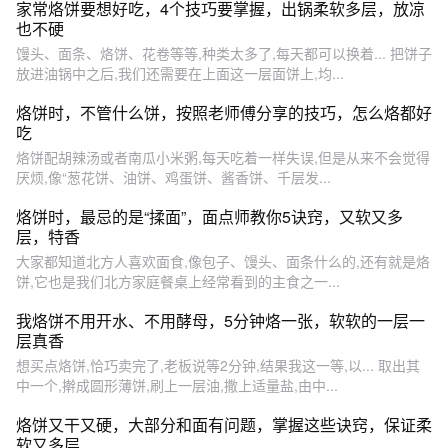
家常烙饼要想好吃，4个技巧要掌握，出锅柔软多层，放凉
也不硬
馒头、面条、烙饼、花卷等等,种类太多了,每天都可以换着... 把饼子
放进油锅中之后,我们还需要在上面这一层面饼上,均...
烙饼时，不管什么饼，按照老师傅分享的技巧，怎么烙都好
吃
烙饼配胡辣汤或者南瓜小米粥,每天吃着一样失误,但是从来不会觉得
厌烦,像“葱花饼、油饼、鸡蛋饼、酱香饼、千层发...
烙饼时，最忌的是“揉面”，面点师教你5诀窍，又软又多
层，特香
大家都知道北方人喜欢面食,像包子、馒头、面条什么的,还有就是烙
饼,它也是我们北方家庭餐桌上经常看到的主食之一...
我烙饼不用开水、不用酵母，5分钟烙一张，软软的一层一
层真香
想买点烙饼,恰巧卖完了,老板说等2分钟,结果我这一等,以... 取出其
中一个,擀成圆形薄饼,刷上一层油,撒上适量盐,由中...
烙饼又干又硬，大部分和面有问题，掌握这些诀窍，保证柔
软又多层