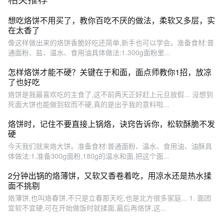
好吃#东北大筋饼 #家常烙饼
怎么做又软又好吃#学会快去
想吃烙饼不用买了，教你百吃不厌的做法，柔软又多层，实
试试吧🔥 #抖音美食推荐官
在太香了
像这样做出来的烙饼香脆好吃还简单,新手也可以学会。准备食材:普
通面粉、盐、温水、食用油具体做法:1.300g面粉里...
怎样烙饼才能不硬？关键在于和面，面点师教你1招，放凉
了也好吃
烙饼是我最喜欢吃的主食了,这不前两天正好赶上元旦放假... 没想到
死面大饼也能做到软而不硬,真的是出乎我的意料啦...
烙饼时，记住不要直接上锅烙，诀窍告诉你，松软酥脆不发
硬
今天我们就来烙大饼。准备食材:普通面粉、温水、食用油、油酥具
体做法:1.准备300g面粉,180g的温水和面,把这个面...
2分钟出锅的烙薄饼，又软又香卷着吃，用凉水还是热水揉
面不挑剔
烙薄饼,也叫烙春饼,不只是立春那天吃,也是北方很多家庭... 1. 面团
宜软不宜硬,可在开始做饭时就揉面,最后再烙饼,这...