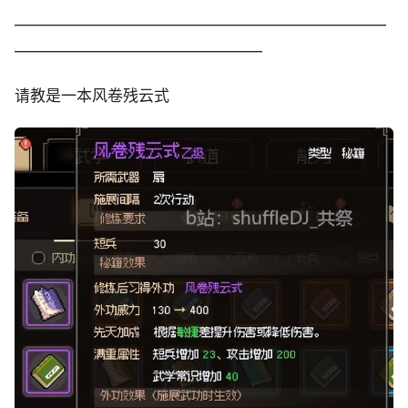
————————————————————————
————————————————
请教是一本风卷残云式