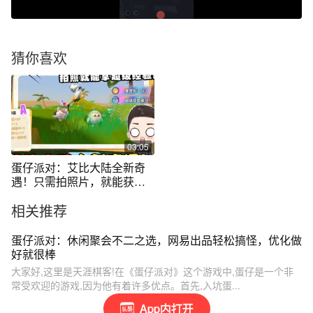
猜你喜欢
03:05
蛋仔派对：艾比大陆全新奇
遇！只需拍照片，就能获得
超级经验罐！
相关推荐
蛋仔派对：休闲聚会不二之选，网易出品轻松搞怪，优化做
好就很棒
大家好,这里是天涯棋客!在《蛋仔派对》这个游戏中,蛋仔是一个非
常受欢迎的游戏,因为他有着许多优点。首先,入坑蛋...
App内打开