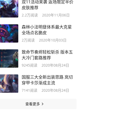
双11活动来袭 返场限定半价
皮肤推荐
2.2万
阅读
2020年11月06日
森林小法明昼体系最大克星
全场点名脆皮
2万
阅读
2020年10月03日
致命节奏烬轻松斩杀 版本五
大冷门套路推荐
9245
阅读
2020年08月24日
国服三大全新出装思路 岚切
穿甲卡莎渐成主流
7141
阅读
2020年08月24日
查看更多