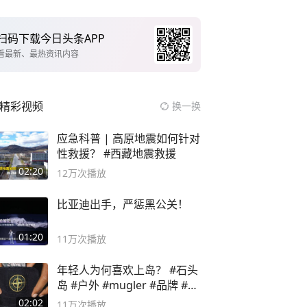
扫码下载今日头条APP
看最新、最热资讯内容
精彩视频
换一换
应急科普 | 高原地震如何针对
性救援？ #西藏地震救援
02:20
12万
次播放
比亚迪出手，严惩黑公关！
01:20
11万
次播放
年轻人为何喜欢上岛？ #石头
岛 #户外 #mugler #品牌 #足
球流氓
02:02
11万
次播放