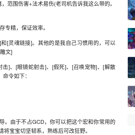
鹰，范围伤害+法术易伤(老司机告诉我这么带的。
生存专精，保证效率。
]和[灵魂链接]。其他的是我自己习惯用的，可以
雕文]
击]、[眼镜蛇射击]、[假死]、[召唤宠物]、[解散
宏，命令如下：
导。由于不占GCD，你可以把这个宏和你常用的
请将宝宝切坚韧系，熟练后可改狂野。