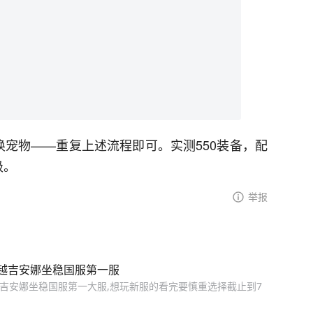
唤宠物——重复上述流程即可。实测550装备，配
级。
举报
越吉安娜坐稳国服第一服
越吉安娜坐稳国服第一大服,想玩新服的看完要慎重选择截止到7