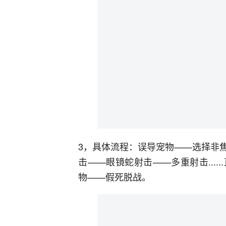
3，具体流程：误导宠物——选择非
击——眼镜蛇射击——多重射击...
物——假死脱战。