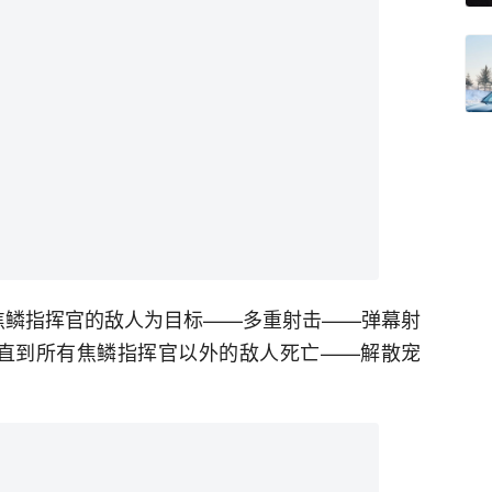
焦鳞指挥官的敌人为目标——多重射击——弹幕射
...直到所有焦鳞指挥官以外的敌人死亡——解散宠