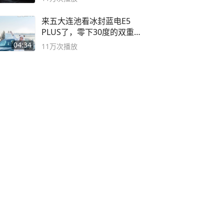
来五大连池看冰封蓝电E5
PLUS了，零下30度的双重冰
封40小时全录
04:34
11万
次播放