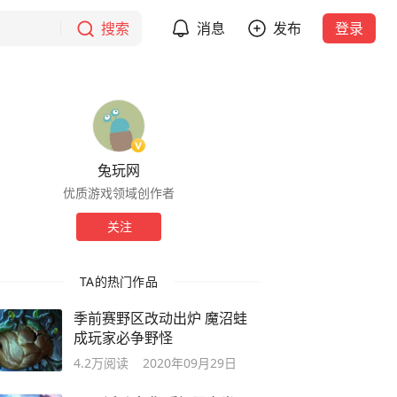
搜索
消息
发布
登录
兔玩网
优质游戏领域创作者
关注
TA的热门作品
季前赛野区改动出炉 魔沼蛙
成玩家必争野怪
4.2万
阅读
2020年09月29日