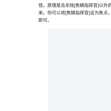
怪。原理是击杀除[焦鳞指挥官]以
来。你可以将[焦鳞指挥官]设为焦
即可。