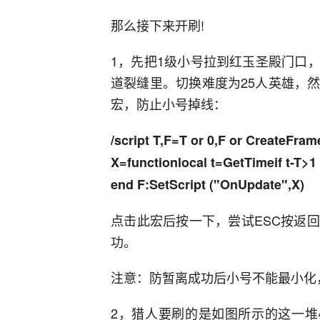
那么接下来开刷!
1，先把1级小号拉到红玉圣殿门口
道裂缝里。切换难度为25人英雄，
宏，防止小号掉线：
/script T,F=T or 0,F or CreateFram
X=functionlocal t=GetTimeif t-T>
end F:SetScript ("OnUpdate",X)
点击此宏后按一下，尝试ESC按返
功。
注意：防暂离成功后小号不能最小化
2，猎人要刷的是如图所示的这一堆