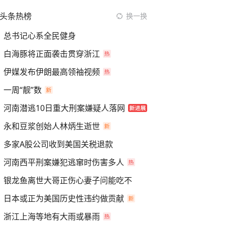
头条热榜
换一换
总书记心系全民健身
白海豚将正面袭击贯穿浙江
伊媒发布伊朗最高领袖视频
一周“靓”数
河南潜逃10日重大刑案嫌疑人落网
永和豆浆创始人林炳生逝世
多家A股公司收到美国关税退款
河南西平刑案嫌犯逃窜时伤害多人
银龙鱼离世大哥正伤心妻子问能吃不
日本或正为美国历史性违约做贡献
浙江上海等地有大雨或暴雨