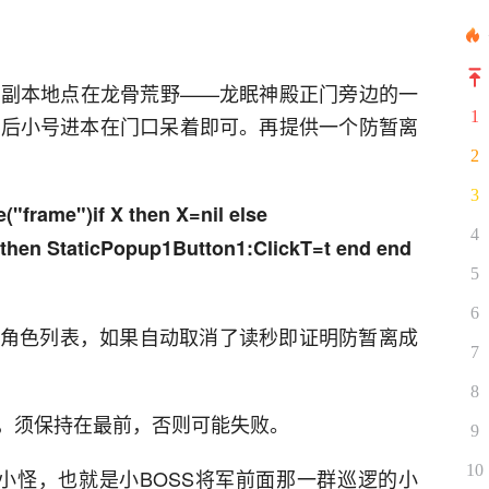
，副本地点在龙骨荒野——龙眠神殿正门旁边的一
1
然后小号进本在门口呆着即可。再提供一个防暂离
2
3
e("frame")if X then X=nil else
4
1 then StaticPopup1Button1:ClickT=t end end
5
6
回角色列表，如果自动取消了读秒即证明防暂离成
7
8
，须保持在最前，否则可能失败。
9
10
小怪，也就是小BOSS将军前面那一群巡逻的小