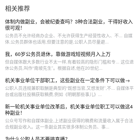
相关推荐
体制内做副业，会被纪委查吗？3种合法副业，干得好收入
很可观！
公务员不允许经商办企业、不允许获得生产经营性收入、不... 自媒
体,公务员群体也适用,但要注意的是,公职人员尽量避...
我，60岁公务员退休，靠做游戏短视频月入上万
但自媒体跟大多数行业不太一样,有着较高的隐形门槛和专... 这位退
休公务员,叫作“南坡先生”。根据自述,他在20世纪...
机关事业单位干部职工，这些副业在一定条件下可以做→
公职人员违规兼职取酬是典型的“既想当官,又想发财”,不... 自媒体平
台或出版社投稿获取稿费,例如《明朝那些事儿》...
新一轮机关事业单位改革后，机关事业单位职工可以做这4
种副业！
公众号写作和自媒体副业,上述副业获得的稿费和流量收入属于合法
合规副业收入。这一条副业其实很多体制公务员、事...
为什么公职人员不要搞直播？