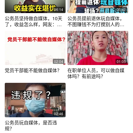
06:14
05:42
公务员坚持做自媒体，10天
公务员提前退休玩自媒体，
了，收益怎么样，网友：太
不图赚钱不为打搅别人的幸
真实了
福，图什么？
02:04
01:05
党员干部能不能做自媒体？
在职单位人员，可以做自媒
体吗？有前途吗？
02:46
公务员玩自媒体，是否违
规？