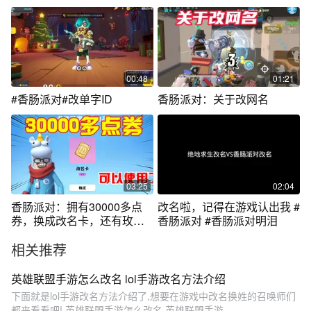
真不错！
太惨了
00:48
01:21
#香肠派对#改单字ID
香肠派对：关于改网名
03:25
02:04
香肠派对：拥有30000多点
改名啦，记得在游戏认出我 #
券，换成改名卡，还有玫瑰
香肠派对 #香肠派对明泪
和补给箱钥匙
相关推荐
英雄联盟手游怎么改名 lol手游改名方法介绍
下面就是lol手游改名方法介绍了,想要在游戏中改名换姓的召唤师们
都来看看吧! 英雄联盟手游怎么改名 英雄联盟手游...