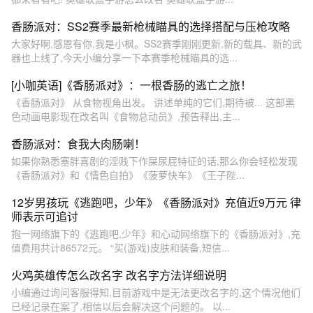
香肠派对：SS2赛季最新枪械瞄具的选择搭配与压枪攻略
大家好啊,感恩有你,我是小枫。SS2赛季刚刚更新,新的载具、新的武
器也上线了,今天小编分享一下本赛季枪械瞄具的选...
[小咖英语]《香肠派对》：一根香肠的逃亡之旅！
《香肠派对》 从食物视角出发。 讲述单纯的它们,期待被... 这部黑
色动画电影现在改名叫《食物总动员》,预告释出,主...
香肠派对：食我大肉肠喇！
如果你熟悉塞胖喜剧的淫贱下作屎尿屁特征的话,那么你会轻松发现
《香肠派对》和《情色自拍》《菠萝快车》《王子陛...
12岁男孩玩《逃跑吧，少年》《香肠派对》充值近9万元 律
师表示可追讨
抱一网络旗下的《逃跑吧,少年》和心动网络旗下的《香肠派对》,充
值费用共计86572元。 “买(游戏)皮肤和装备,短信...
火鸡英雄传怎么改名字 改名字方法详细说明
小编通过询问客服得知,目前游戏中是无法更改名字的,这个情况他们
已经记录在案了,相信以后会解决这个问题的。 以...