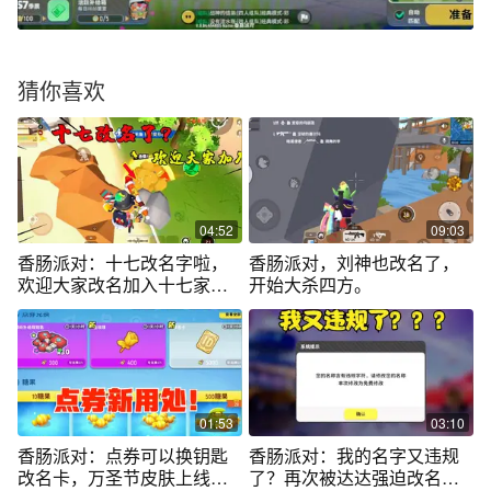
猜你喜欢
04:52
09:03
香肠派对：十七改名字啦，
香肠派对，刘神也改名了，
欢迎大家改名加入十七家
开始大杀四方。
族！
01:53
03:10
香肠派对：点券可以换钥匙
香肠派对：我的名字又违规
改名卡，万圣节皮肤上线，
了？再次被达达强迫改名，