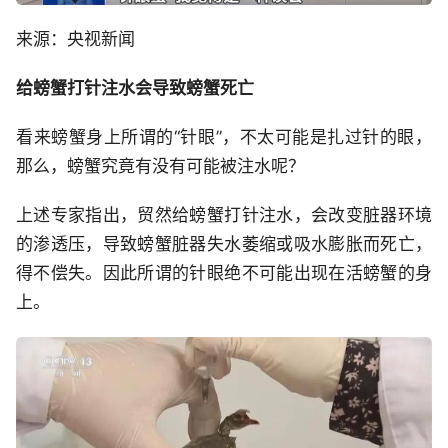
来源：央视新闻
给螃蟹打针注水会导致螃蟹死亡
看来螃蟹身上所谓的“针眼”，不太可能是扎过针的眼，
那么，螃蟹究竟有没有可能被注水呢？
上述专家指出，贸然给螃蟹打针注水，会改变脏器环境
的渗透压，导致螃蟹脏器失水萎缩或吸水膨胀而死亡，
得不偿失。因此所谓的针眼绝不可能出现在活螃蟹的身
上。