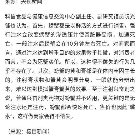
来源：央视新闻
科信食品与健康信息交流中心副主任、副研究馆员阮光
锋也认为，首先，螃蟹都是以鲜活的方式进行销售，强
行注水会改变螃蟹的渗透压并使其脏器受损，加速死
亡，一般注水后螃蟹会在10分钟左右死亡。对商家而
言，通过注水达到增重目的的效果微乎其微，对消费者
而言，不会为死蟹买单。所以，这种得不偿失的行为几
乎不存在了。其次，螃蟹的黄和膏都是在体内牢固生长
的，注射膏状物和蟹黄会明显分离，一眼就能分辨出
来，难以达到模拟蟹膏蟹黄的效果。至于注射兴奋剂之
说，普通兴奋剂类药物对螃蟹并不适用，更关键的是无
论注水还是注药，螃蟹都会快速死亡，售价也因此“跳
水”，这样做商家会得不偿失。
（来源：极目新闻）