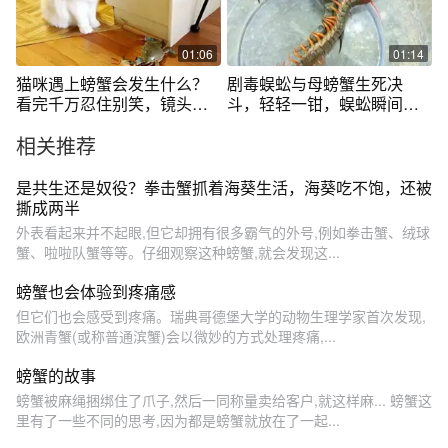
01:06
01:14
猫咪遇上螃蟹会发生什么？
剧毒蜈蚣与母螃蟹生死决
看完千万忍住别笑，镜头记
斗，轻轻一钳，蜈蚣瞬间尸
录下精彩瞬间
首分离！
相关推荐
是共生还是奴役？拳击蟹抓着海葵生活，海葵吃不饱，还被
撕成两半
外表看起来并不起眼,但它却拥有很多霸气的外号,例如拳击蟹、绒球
蟹、啦啦队蟹等等。仔细观察这种螃蟹,就会发现这...
螃蟹也会体验到疼痛感
但它们也会感受到疼痛。瑞典哥德堡大学的动物生理学家首次发现,
欧洲青蟹(或称普通滨蟹)会以微妙的方式处理疼痛,...
螃蟹的故事
螃蟹被麻绳捆绑住了爪子,然后一同称量卖给客户,就这样麻... 螃蟹这
里有了一些不同的思考,因为都是螃蟹就放在了一起...