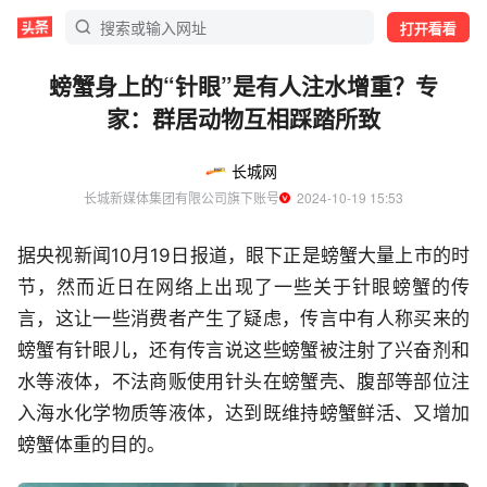
打开看看
螃蟹身上的“针眼”是有人注水增重？专
家：群居动物互相踩踏所致
长城网
长城新媒体集团有限公司旗下账号
  2024-10-19 15:53
据央视新闻10月19日报道，眼下正是螃蟹大量上市的时
节，然而近日在网络上出现了一些关于针眼螃蟹的传
言，这让一些消费者产生了疑虑，传言中有人称买来的
螃蟹有针眼儿，还有传言说这些螃蟹被注射了兴奋剂和
水等液体，不法商贩使用针头在螃蟹壳、腹部等部位注
入海水化学物质等液体，达到既维持螃蟹鲜活、又增加
螃蟹体重的目的。