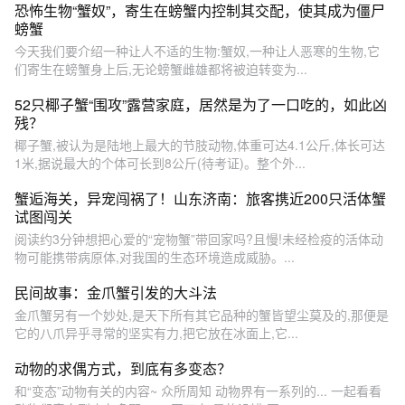
恐怖生物“蟹奴”，寄生在螃蟹内控制其交配，使其成为僵尸
螃蟹
今天我们要介绍一种让人不适的生物:蟹奴,一种让人恶寒的生物,它
们寄生在螃蟹身上后,无论螃蟹雌雄都将被迫转变为...
52只椰子蟹“围攻”露营家庭，居然是为了一口吃的，如此凶
残？
椰子蟹,被认为是陆地上最大的节肢动物,体重可达4.1公斤,体长可达
1米,据说最大的个体可长到8公斤(待考证)。整个外...
蟹逅海关，异宠闯祸了！山东济南：旅客携近200只活体蟹
试图闯关
阅读约3分钟想把心爱的“宠物蟹”带回家吗?且慢!未经检疫的活体动
物可能携带病原体,对我国的生态环境造成威胁。...
民间故事：金爪蟹引发的大斗法
金爪蟹另有一个妙处,是天下所有其它品种的蟹皆望尘莫及的,那便是
它的八爪异乎寻常的坚实有力,把它放在冰面上,它...
动物的求偶方式，到底有多变态？
和“变态”动物有关的内容~ 众所周知 动物界有一系列的... 一起看看