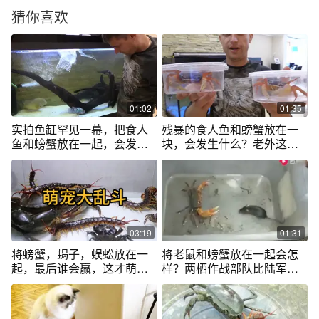
猜你喜欢
01:02
01:35
实拍鱼缸罕见一幕，把食人
残暴的食人鱼和螃蟹放在一
鱼和螃蟹放在一起，会发生
块，会发生什么？老外这实
什么
验我很服气
03:19
01:31
将螃蟹，蝎子，蜈蚣放在一
将老鼠和螃蟹放在一起会怎
起，最后谁会赢，这才萌宠
样？两栖作战部队比陆军利
大乱斗#萌宠
害啊！