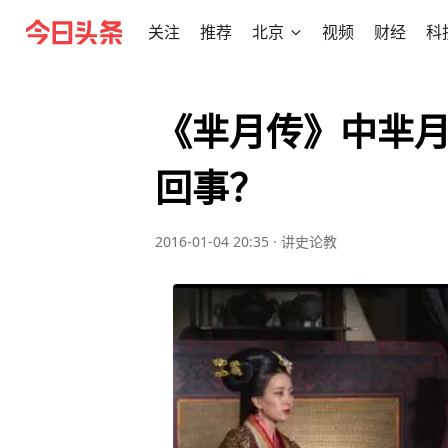
关注
推荐
北京
视频
财经
科
《芈月传》中芈
回事？
2016-01-04 20:35
·
讲史论教