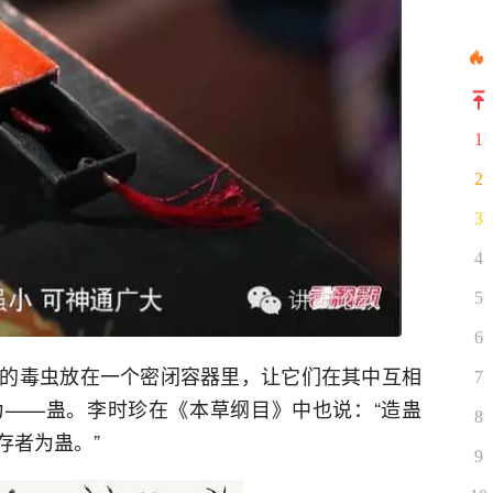
1
2
3
4
5
6
的毒虫放在一个密闭容器里，让它们在其中互相
7
——蛊。李时珍在《本草纲目》中也说：“造蛊
8
存者为蛊。”
9