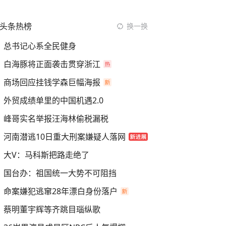
头条热榜
换一换
总书记心系全民健身
白海豚将正面袭击贯穿浙江
商场回应挂钱学森巨幅海报
外贸成绩单里的中国机遇2.0
峰哥实名举报汪海林偷税漏税
河南潜逃10日重大刑案嫌疑人落网
大V：马科斯把路走绝了
国台办：祖国统一大势不可阻挡
命案嫌犯逃窜28年漂白身份落户
蔡明董宇辉等齐跳目瑙纵歌