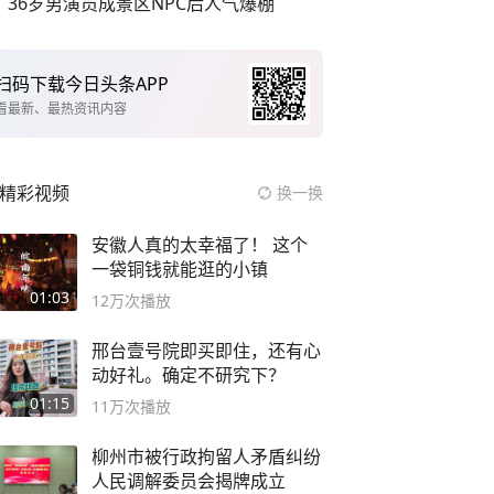
36岁男演员成景区NPC后人气爆棚
扫码下载今日头条APP
看最新、最热资讯内容
精彩视频
换一换
安徽人真的太幸福了！ 这个
一袋铜钱就能逛的小镇
01:03
12万
次播放
邢台壹号院即买即住，还有心
动好礼。确定不研究下？
01:15
11万
次播放
柳州市被行政拘留人矛盾纠纷
人民调解委员会揭牌成立