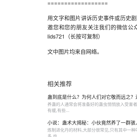
==================
用文字和图片讲诉历史事件或历史剧
邀您和您的朋友关注我们的微信公
lids721（长按可复制）
文中图片均来自网络。
相关推荐
蛊到底是什么？为何人们对它敬而远之？
养蛊的人通常会将准备好的蛊虫悄悄放入受害者
有缓,有些...
小说：蛊术大揭秘：小伙竟然养了一群骇
炼制进化丹的材料,大部分很常见,只有其中一种
多,也...