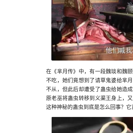
在《芈月传》中，有一段魏琰和魏颐
不吃，她们竟想到了请草鬼婆给芈月
不从，但此后却遭受了蛊虫给她造成
原老巫将蛊虫转移到义渠王身上，又
这种神秘的蛊虫到底是怎么回事？它