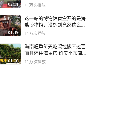
02:01
11万
次播放
这一站的博物馆盲盒开的是海
盐博物馆，没想到竟然这么好
逛！
01:49
11万
次播放
海南旺季每天吃喝拉撒不过百
而且还住海景房 确实比东南
亚合适
01:06
11万
次播放