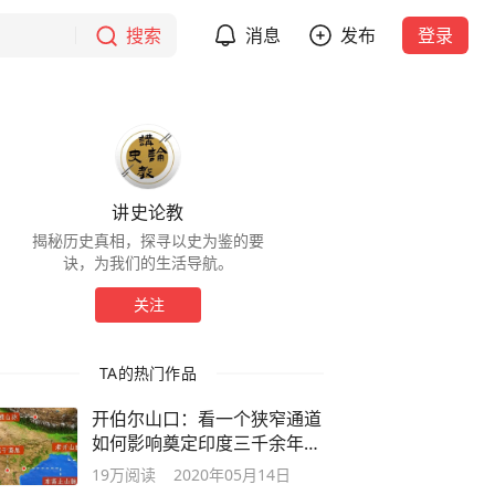
搜索
消息
发布
登录
讲史论教
揭秘历史真相，探寻以史为鉴的要
诀，为我们的生活导航。
关注
TA的热门作品
开伯尔山口：看一个狭窄通道
如何影响奠定印度三千余年历
史
19万
阅读
2020年05月14日