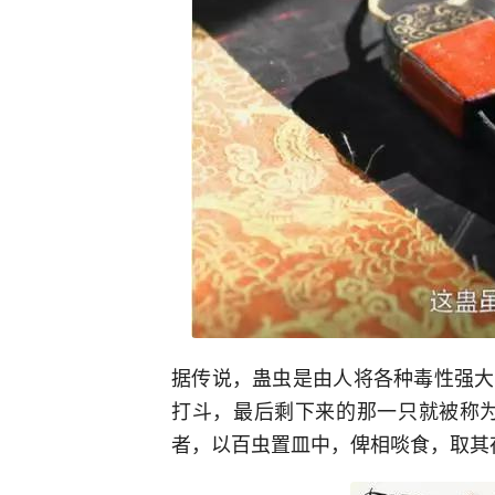
据传说，蛊虫是由人将各种毒性强大
打斗，最后剩下来的那一只就被称为
者，以百虫置皿中，俾相啖食，取其