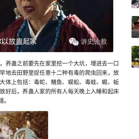
，养蛊之前要先在家里挖一个大坑，埋进去一口
早地去田野里捉任意十二种有毒的爬虫回来，放
大体上包括：毒蛇、鳝鱼、蜈蚣、毒蛙、蝎、蚯
放好后，养蛊人家的所有人每天晚上入睡和起床
道。