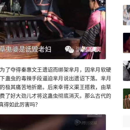
为了夺得秦惠文王遗诏而绑架芈月，因芈月软硬
下蛊虫的毒辣手段逼迫芈月说出遗诏下落。芈月
的极其痛苦地折磨。后来幸得义渠王搭救，由草
费了好大劲儿才将这蛊虫彻底消灭。那么古代的
真得如此厉害吗？