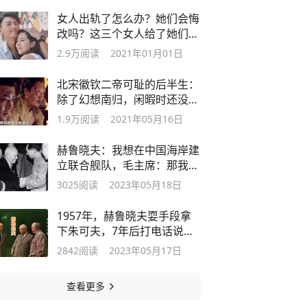
女人出轨了怎么办？她们会悔
改吗？这三个女人给了她们的
答案
2.9万
阅读
2021年01月01日
北宋徽钦二帝可耻的后半生：
除了幻想南归，闲暇时还没少
生儿育女
1.9万
阅读
2021年05月16日
赫鲁晓夫：我想在中国海岸建
立联合舰队，毛主席：那我上
山打游击
3025
阅读
2023年05月18日
1957年，赫鲁晓夫耍手段拿
下朱可夫，7年后打电话说：
你被诬告了
2842
阅读
2023年05月17日
查看更多