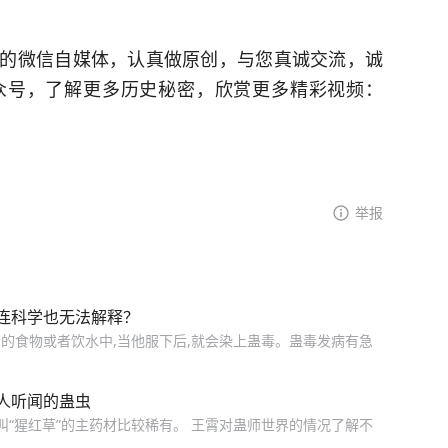
的微信自媒体，认真做原创，与您真诚交流，诚
众号，了解更多历史秘密，欣赏更多精彩视频：
举报
连科学也无法解释？
的食物或者饮水中,当他服下后,就会染上蛊毒。蛊毒发病有急
人听闻的蛊虫
叫“猩红草”的主药材比较稀有。 王霄对蛊师世界的情况了解不