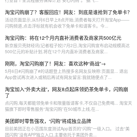
行业首个全流程服务保障计划“安心闪购”。 据《...
淘宝闪购崩了？客服回应！网友：到底是谁抢到了免单卡？
活动页面显示,从5月6日早上8点开始,消费者每天打开淘宝App——
闪购频道,点击浮标就有机会收下免单卡和请客卡。今...
淘宝闪购：将在12个月内直补消费者及商家共500亿元
新京报贝壳财经讯(记者程子姣)7月2日,淘宝闪购宣布启动规模高达
500亿元的补贴计划,将在12个月内直补消费者及商家...
刚刚，淘宝闪购崩了！网友：喜欢这种“商战”→
5月6日#闪购崩了#的话题登上热搜多名网友反映称:页面显... 退出
App尝试再次进入或稍后再试有网友留言:我就随便点了...
淘宝加入“外卖大战”，网友8点起床领奶茶免单卡，闪购崩
了
点闪购,每天都能领免单卡和限量版请客卡,不仅自己免费喝... 淘宝天
猫旗下即时零售服务“淘宝闪购”在50城市上线,在...
美团即时零售强攻，“闪购”将成独立品牌
目前美团正在小范围灰度测试App首页的“闪购”一级入口。 过去“美
团闪购”没有APP独立入口,主要依托于美团外卖...