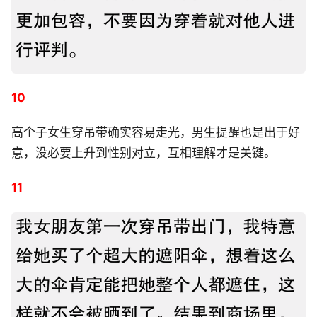
10
高个子女生穿吊带确实容易走光，男生提醒也是出于好
意，没必要上升到性别对立，互相理解才是关键。
11