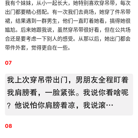
我有个妹妹，从小一起长大，她特别喜欢穿吊带，每次
出门都要精心搭配。有一次我们去商场，她穿了件吊带
裙，结果遇到一群男生，他们一直盯着她看，搞得她很
尴尬。后来她跟我说，虽然穿吊带很好看，但在公共场
合还是要考虑一下别人的感受。从那以后，她出门都会
带件外套，觉得更自在一些。
07
08