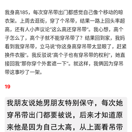
我身高185，每次穿吊带出门都感觉自己像个移动的晾
衣架。上周去逛街，穿了个吊带，结果一路上回头率超
高，还有人小声议论“这么高还穿吊带”。我心想，高个
子怎么了，高个子就不能穿吊带了？结果回到家，我妈
看到我穿吊带，立马说“你这身高穿吊带太显眼了，赶紧
换件衣服”。我反驳说“高个子也有穿吊带的权利”，她直
接回我“那你穿个外套遮一下”。就这样，我俩因为穿吊
带这事吵了一架。
19