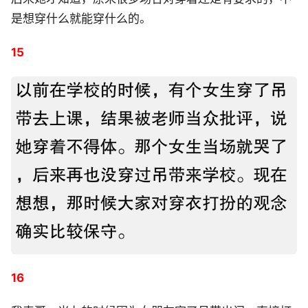
是想穿什么就能穿什么的。
15
16