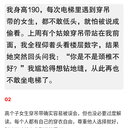
02
高个子女生穿吊带确实容易被误会，但也没必要过度解
读。每个人都有自己的穿衣自由，尊重他人选择就好，