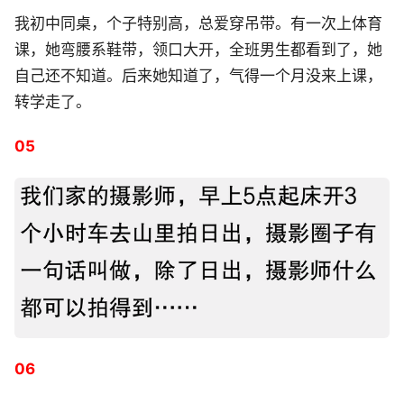
我初中同桌，个子特别高，总爱穿吊带。有一次上体育
课，她弯腰系鞋带，领口大开，全班男生都看到了，她
自己还不知道。后来她知道了，气得一个月没来上课，
转学走了。
05
06