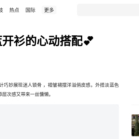
技
热点
国际
更多
蓝开衫的心动搭配💕
计巧妙展现迷人锁骨 ，褶皱裙摆洋溢俏皮感。外搭淡蓝色
添层次感又带来一丝慵懒。