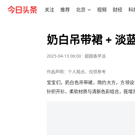
关注
推荐
北京
视频
财经
科
奶白吊带裙 + 淡
2025-04-13 06:00
·
甜甜香芋派
作品声明：个人观点、仅供参考
宝宝们，奶白色吊带裙，简约大方，方领设
针织开衫，柔软材质与清新色彩结合，既增