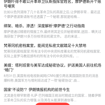
伊朗吓得不敢公开革命卫队新指挥官姓名，摩萨德新开个账
号嘲笑
比如以色列清除了几十名革命卫队的高层之后,让伊朗非常... 最近这
个摩萨德波斯语账号还透露了一个秘密,那就是哈梅...
绑架、暗杀、渗透！深度解析“摩萨德”之行动指南
摩萨德通过精密的情报工作,最终将其定位并秘密绑架,送回... 瞒天过
海获取了伊朗10多万份核项目机密文件。 总的来说...
梵蒂冈机密档案室，能阅览私密文献踏足十大禁地
梵蒂冈机密档案室:所有法令的中央资料库著名的梵蒂冈机密档案室,
实际上是罗马教廷颁布的所有法令的中央资料库。...
美媒：塔利班曾与美军达成秘密协议，护送美国人前往机场
“暗门”
8月31日,美国有线电视新闻网(CNN)援引两名美国国防官员的消息
爆料称,美国军方与塔利班达成了一项“秘密协议”,由...
国家“不设防”？伊朗情报机构的前世今生
尤其是在穆罕默德·礼萨·巴列维国王统治时期成立的国家... 随着伊斯
兰革命卫队的实力增强,以及其在从能源到通信等...