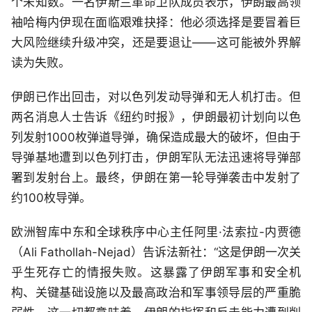
个未知数。一名伊斯兰革命卫队成员表示，伊朗最高领
袖哈梅内伊现在面临艰难抉择：他必须选择是要冒着巨
大风险继续升级冲突，还是要退让——这可能被外界解
读为失败。
伊朗已作出回击，对以色列发动导弹和无人机打击。但
两名消息人士告诉《纽约时报》，伊朗最初计划向以色
列发射1000枚弹道导弹，确保造成最大的破坏，但由于
导弹基地遭到以色列打击，伊朗军队无法迅速将导弹部
署到发射台上。最终，伊朗在第一轮导弹袭击中发射了
约100枚导弹。
欧洲智库中东和全球秩序中心主任阿里·法索拉-内贾德
（Ali Fathollah-Nejad）告诉法新社：“这是伊朗一次关
乎生死存亡的情报失败。这暴露了伊朗军事和安全机
构、关键基础设施以及最高政治和军事领导层的严重脆