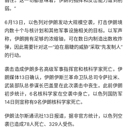
弱性。这一切都意味着，伊朗的指挥和反击能力遭到削
弱。”
6月13日，以色列对伊朗发动大规模空袭，打击伊朗境
内数十个与核计划和其他军事设施相关的目标。以军声
称，伊朗拥有足够的浓缩铀，可在数日内制造出数枚炸
弹，因此需要针对这一“迫在眉睫的威胁”采取“先发制人”
的行动。
袭击造成伊朗多名高级军事指挥官和核科学家死亡。伊
朗媒体13日确认，伊朗伊斯兰革命卫队总司令萨拉米、
武装部队总参谋长巴盖里在此次袭击中丧生。此前伊朗
初步统计，6名核科学家在空袭中身亡，以色列国防军
14日则宣称有9名伊朗核科学家死亡。
伊朗法尔斯通讯社13日报道，据非官方统计，以色列空
袭已造成78人死亡、329人受伤。