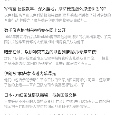
军情室|酝酿数年、深入腹地，摩萨德是怎么渗透伊朗的？
以色列国防军和以色列情报和特勤局(摩萨德)协同筹划了针对伊朗的
军事行动,并曝光了摩萨德在伊朗境内秘密从事破坏...
数千份克格勃秘密档案在网上公开
1992年苏联垮台后,Mitrokhin携带着他秘密拷贝的机密档案走进了美
国驻拉脱维亚首都的大使馆,但中情局官员认为他不...
暗影在侧：以伊冲突背后的以色列情报机构“摩萨德”
炸死了伊朗伊斯兰革命卫队空军指挥官哈吉扎德及其同僚。... 将艾
希曼秘密绑架,带回以色列受审。此举让摩萨德名声大...
伊朗被“摩萨德”渗透内幕曝光
他们中包括伊朗伊斯兰革命卫队的空军指挥官阿米尔·阿里... 还杀死
了他的上级——革命卫队总司令侯赛因·萨拉米、军...
日本731细菌战部队揭秘：与美国做交易
日本等秘不外宣的大量档案资料,并亲赴中国进行现场查证... 国务院
指示把石井四郎等人提供的细菌战资料作为秘密情报...