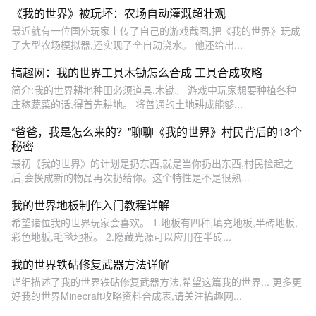
《我的世界》被玩坏：农场自动灌溉超壮观
最近就有一位国外玩家上传了自己的游戏截图,把《我的世界》玩成
了大型农场模拟器,还实现了全自动浇水。 他还给出...
搞趣网：我的世界工具木锄怎么合成 工具合成攻略
简介:我的世界耕地种田必须道具,木锄。 游戏中玩家想要种植各种
庄稼蔬菜的话,得首先耕地。 将普通的土地耕成能够...
“爸爸，我是怎么来的？”聊聊《我的世界》村民背后的13个
秘密
最初《我的世界》的计划是扔东西,就是当你扔出东西,村民捡起之
后,会换成新的物品再次扔给你。这个特性是不是很熟...
我的世界地板制作入门教程详解
希望诸位我的世界玩家会喜欢。 1.地板有四种,填充地板,半砖地板,
彩色地板,毛毯地板。 2.隐藏光源可以应用在半砖...
我的世界铁砧修复武器方法详解
详细描述了我的世界铁砧修复武器方法,希望这篇我的世界... 更多更
好我的世界Minecraft攻略资料合成表,请关注搞趣网...