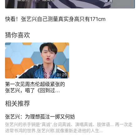
快看！张艺兴自己测量真实身高只有171cm
猜你喜欢
01:25
第一次见周杰伦超级紧张的
张艺兴，唱了《回到过
去》，周杰伦的点评也很细
相关推荐
节。#张艺兴 #考古 #抖音上
热门
张艺兴：为理想孤注一掷又何妨
张艺兴的杀手锏是“真诚”,台词真诚、演唱真诚、肢体语... 再一次走
进常书鸿的世界,张艺兴称,就像重新走进他的人生...