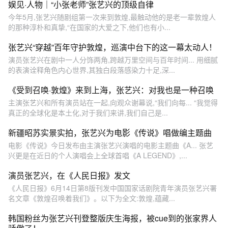
娱见·人物｜“小张老师”张艺兴的顶级自律
今年5月,张艺兴随剧组第一次来到敦煌,最触动他的是老一辈敦煌人
的那种淳朴和真挚,“在国家的大爱之下,他们也有小...
张艺兴“穿越”百年守护敦煌，巡演中台下的这一幕太动人！
演员张艺兴在剧中一人分饰两角,跨越万里空间与百年时间... 用细腻
的表演诠释角色内心世界,其独白段落感染力十足,深...
《受到召唤·敦煌》来到上海，张艺兴：对我也是一种召唤
主演张艺兴和所有演员站在一起,向观众谢幕说,“我们向每... “我觉得
真正的全球化是本土化,对于我们来讲,我们自己是...
新疆昭苏实景实拍，张艺兴为电影《传说》唱做编主题曲
电影《传说》今日发布由主演张艺兴演唱的电影主题曲《A... 张艺
兴更是在近日的个人演唱会上全球首唱《A LEGEND》,...
演员张艺兴，在《人民日报》发文
《人民日报》6月14日第8版刊发中国国家话剧院青年演员张艺兴署
名文章《敦煌召唤着我们》。以下为全文:敦煌,蕴藏...
韩国粉丝为张艺兴刊登整版庆生海报，被cue到的张家界人