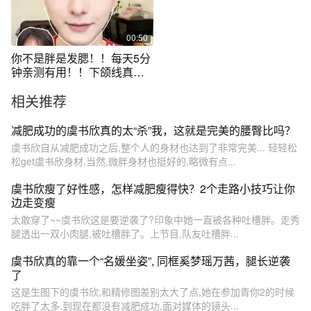
00:50
你不是胖是发腮！！每天5分
钟亲测有用！！下颌线真真
清晰了！！#发腮脸#瑜伽#瘦
相关推荐
脸#女明星减肥
减肥成功的虞书欣真的太“杀”我，这就是完美的腰臀比吗？
虞书欣自从减肥成功之后,整个人的身材也达到了非常完美... 轻轻松
松get虞书欣身材,当然,微胖身材也挺好的,略微有点...
虞书欣瘦了好性感，怎样减肥瘦得快？2个走路小技巧让你
边走变瘦
太敢穿了~~虞书欣这是要逆袭了?印象中她一直被各种吐槽胖。走秀
腿透出一双小肉腿,被吐槽胖了。上节目,队友吐槽胖...
虞书欣真的靠一个“名媛坐姿”, 同框奚梦瑶万茜，腿长逆袭
了
这是生图下的虞书欣,和精修图差别太大了点,她在参加青你2的时候
吃胖了太多,到现在都没有减肥成功,面对媒体的镜头...