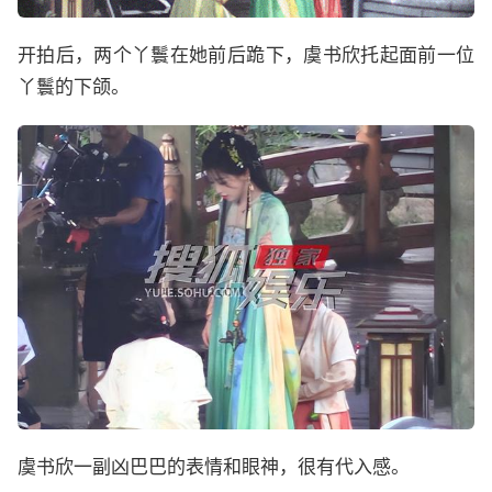
开拍后，两个丫鬟在她前后跪下，虞书欣托起面前一位
丫鬟的下颌。
虞书欣一副凶巴巴的表情和眼神，很有代入感。