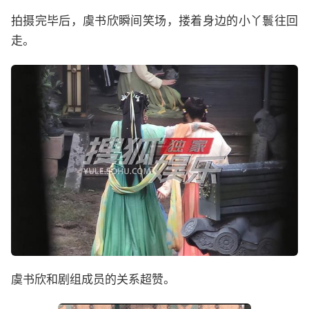
拍摄完毕后，虞书欣瞬间笑场，搂着身边的小丫鬟往回
走。
虞书欣和剧组成员的关系超赞。