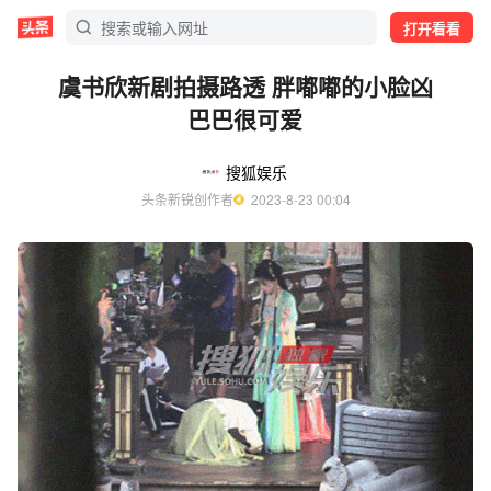
打开看看
虞书欣新剧拍摄路透 胖嘟嘟的小脸凶
巴巴很可爱
搜狐娱乐
头条新锐创作者
  2023-8-23 00:04