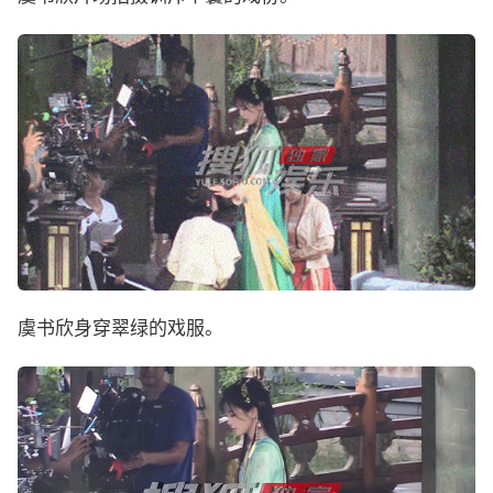
虞书欣身穿翠绿的戏服。