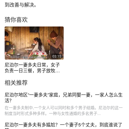
到改善与解决。
猜你喜欢
03:15
尼泊尔一妻多夫日常，女子
负责一日三餐，男子放牧养
家糊口
相关推荐
尼泊尔地区“一妻多夫”家庭，兄弟同娶一妻，一家人怎么生
活？
在一妻多夫制中,一个女人可以同时和多个男子结婚。尼泊尔的这一
制度当时形式多种多样。一种与女性通婚的多名男子...
尼泊尔一妻多夫有多尴尬？一个妻子5个丈夫，到底谁说了