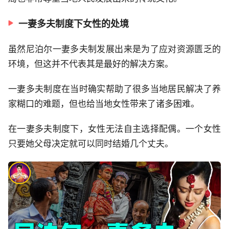
一妻多夫制度下女性的处境
虽然尼泊尔一妻多夫制发展出来是为了应对资源匮乏的
环境，但这并不代表其是最好的解决方案。
一妻多夫制度在当时确实帮助了很多当地居民解决了养
家糊口的难题，但也给当地女性带来了诸多困难。
在一妻多夫制度下，女性无法自主选择配偶。一个女性
只要她父母决定就可以同时结婚几个丈夫。