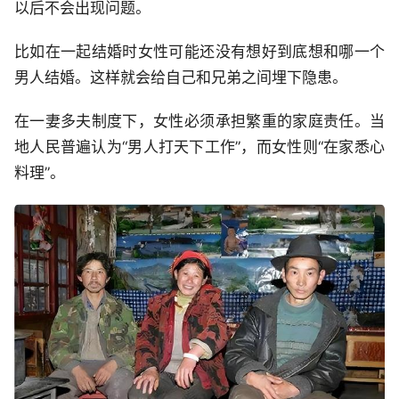
以后不会出现问题。
比如在一起结婚时女性可能还没有想好到底想和哪一个
男人结婚。这样就会给自己和兄弟之间埋下隐患。
在一妻多夫制度下，女性必须承担繁重的家庭责任。当
地人民普遍认为“男人打天下工作”，而女性则“在家悉心
料理”。