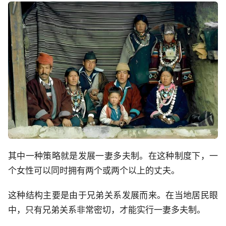
其中一种策略就是发展一妻多夫制。在这种制度下，一
个女性可以同时拥有两个或两个以上的丈夫。
这种结构主要是由于兄弟关系发展而来。在当地居民眼
中，只有兄弟关系非常密切，才能实行一妻多夫制。