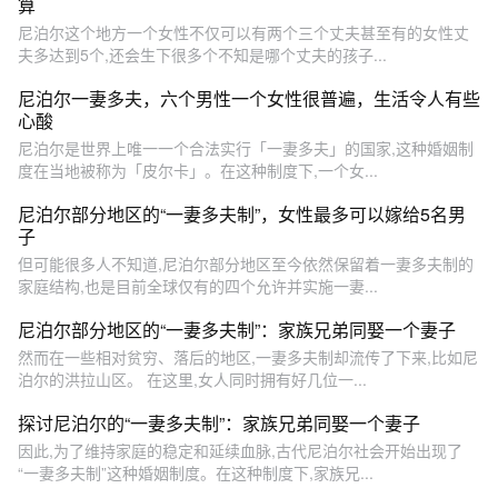
算
尼泊尔这个地方一个女性不仅可以有两个三个丈夫甚至有的女性丈
夫多达到5个,还会生下很多个不知是哪个丈夫的孩子...
尼泊尔一妻多夫，六个男性一个女性很普遍，生活令人有些
心酸
尼泊尔是世界上唯一一个合法实行「一妻多夫」的国家,这种婚姻制
度在当地被称为「皮尔卡」。在这种制度下,一个女...
尼泊尔部分地区的“一妻多夫制”，女性最多可以嫁给5名男
子
但可能很多人不知道,尼泊尔部分地区至今依然保留着一妻多夫制的
家庭结构,也是目前全球仅有的四个允许并实施一妻...
尼泊尔部分地区的“一妻多夫制”：家族兄弟同娶一个妻子
然而在一些相对贫穷、落后的地区,一妻多夫制却流传了下来,比如尼
泊尔的洪拉山区。 在这里,女人同时拥有好几位一...
探讨尼泊尔的“一妻多夫制”：家族兄弟同娶一个妻子
因此,为了维持家庭的稳定和延续血脉,古代尼泊尔社会开始出现了
“一妻多夫制”这种婚姻制度。在这种制度下,家族兄...