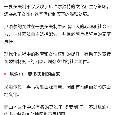
一妻多夫制不仅反映了尼泊尔独特的文化和生存策略，
还暴露了女性在这些传统制度下的艰难处境。
尼泊尔的女性在一妻多夫制中面临巨大的心理和社会压
力，往往无法自主选择配偶，并且必须承担繁重的家庭
责任。
现代化进程中的教育和女性权利的提升，有助于改变传
统婚姻制度下的困境，增强女性的社会地位。
尼泊尔一妻多夫制的由来
尼泊尔位于喜马拉雅山脉南麓，因此有着绚丽多彩的山
地文化。
而山地文化中最有名的莫过于“多妻制”了，不过尼泊尔
的多妻制和其他地区也不尽相同。