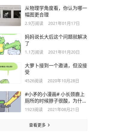
从物理学角度看，你认为哪一
幅图更合理
2.9万
阅读
2021年01月17日
妈妈说长大后这个问题就解决
了
1.1万
阅读
2021年01月20日
大萝卜接到一个邀请，但没接
受
4526
阅读
2020年10月28日
#小矛的小漫画# 小长颈鹿上
厕所的时候脖子很酸，为什么
呢？
1923
阅读
2021年08月21日
查看更多