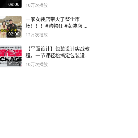
09:06
10万
次播放
一家女装店带火了整个市
场！！！#购物狂 #女装店 #
高品质女装
02:00
12万
次播放
【平面设计】包装设计实战教
程，一节课轻松搞定包装设计
流程！
91:25
10万
次播放