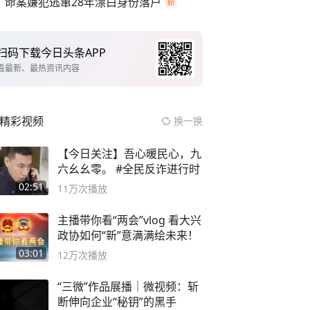
命案嫌犯逃窜28年漂白身份落户
扫码下载今日头条APP
看最新、最热资讯内容
精彩视频
换一换
【今日关注】吾心暖民心，九
六幺幺零。 #全民反诈进行时
02:51
11万
次播放
主播带你看“两会”vlog 看大兴
政协如何“新”意满满绘未来！
03:01
12万
次播放
“三微”作品展播｜微视频：斩
断伸向企业“秘钥”的黑手