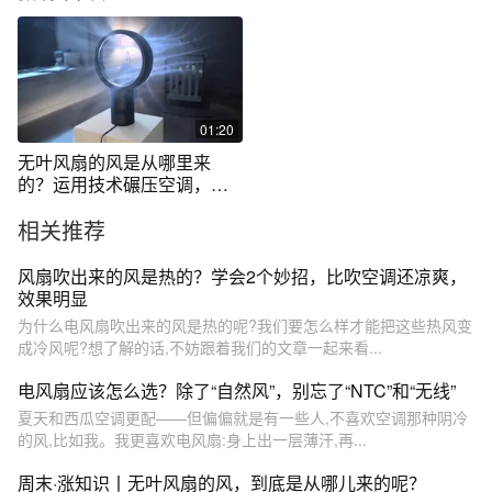
01:20
无叶风扇的风是从哪里来
的？运用技术碾压空调，没
有扇叶还有风！
相关推荐
风扇吹出来的风是热的？学会2个妙招，比吹空调还凉爽，
效果明显
为什么电风扇吹出来的风是热的呢?我们要怎么样才能把这些热风变
成冷风呢?想了解的话,不妨跟着我们的文章一起来看...
电风扇应该怎么选？除了“自然风”，别忘了“NTC”和“无线”
夏天和西瓜空调更配——但偏偏就是有一些人,不喜欢空调那种阴冷
的风,比如我。我更喜欢电风扇:身上出一层薄汗,再...
周末·涨知识丨无叶风扇的风，到底是从哪儿来的呢？