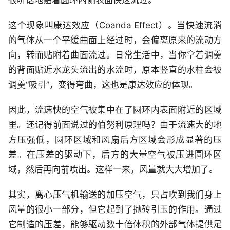
很听话地贴着圆环内侧表面快速流过。
这个现象叫康达效应（Coanda Effect）。当快速流淌
的气体从一个平缓曲面上经过时，会偏离原来的流动方
向，转而贴附着曲面流过。日常生活中，当你拿着调羹
的背面贴近水龙头流出的水流时，原本竖直的水柱会被
调羹“吸引”，变得弯曲，这也是康达效应的体现。
因此，流速快的空气被集中在了圆环内表面附近的区域
里。还记得前面说过的伯努利原理吗？由于流速大的地
方压强低，圆环区域和风扇后方区域会形成显著的压
差。在压差的驱动下，后方的大量空气被压进圆环区
域，然后再向前喷出。这样一来，风量就大大增加了。
其实，离心压气机输送的加压空气，只占吹到我们身上
风量的很小一部分，但它起到了抛砖引玉的作用。通过
它制造的压差，能够驱动数十倍体积的外部气体提供足