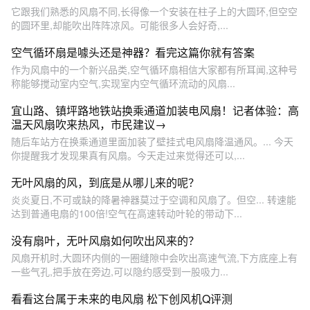
它跟我们熟悉的风扇不同,长得像一个安装在柱子上的大圆环,但空空
的圆环里,却能吹出阵阵凉风。可能很多人会好奇,...
空气循环扇是噱头还是神器？看完这篇你就有答案
作为风扇中的一个新兴品类,空气循环扇相信大家都有所耳闻,这种号
称能够搅动室内空气,实现室内空气循环流动的风扇...
宜山路、镇坪路地铁站换乘通道加装电风扇！记者体验：高
温天风扇吹来热风，市民建议→
随后车站方在换乘通道里面加装了壁挂式电风扇降温通风。... 今天
你提醒我才发现果真有风扇。今天走过来觉得还可以,...
无叶风扇的风，到底是从哪儿来的呢？
炎炎夏日,不可或缺的降暑神器莫过于空调和风扇了。但空... 转速能
达到普通电扇的100倍!空气在高速转动叶轮的带动下...
没有扇叶，无叶风扇如何吹出风来的？
风扇开机时,大圆环内侧的一圈缝隙中会吹出高速气流,下方底座上有
一些气孔,把手放在旁边,可以隐约感受到一股吸力...
看看这台属于未来的电风扇 松下创风机Q评测