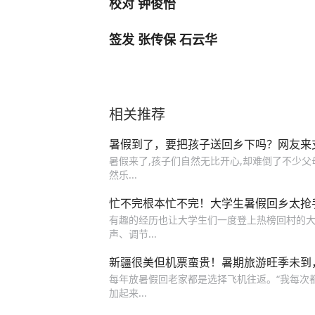
校对 钟俊怡
签发 张传保 石云华
相关推荐
暑假到了，要把孩子送回乡下吗？网友来
暑假来了,孩子们自然无比开心,却难倒了不少父母。
然乐...
忙不完根本忙不完！大学生暑假回乡太抢
有趣的经历也让大学生们一度登上热榜回村的
声、调节...
新疆很美但机票蛮贵！暑期旅游旺季未到，
每年放暑假回老家都是选择飞机往返。“我每次
加起来...