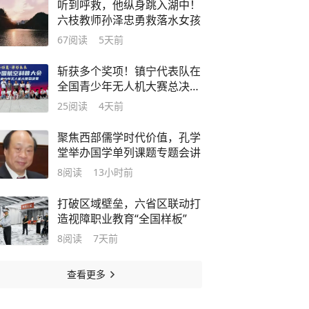
听到呼救，他纵身跳入湖中！
六枝教师孙泽忠勇救落水女孩
67
阅读
5天前
斩获多个奖项！镇宁代表队在
全国青少年无人机大赛总决赛
表现亮眼
25
阅读
4天前
聚焦西部儒学时代价值，孔学
堂举办国学单列课题专题会讲
8
阅读
13小时前
打破区域壁垒，六省区联动打
造视障职业教育“全国样板”
8
阅读
7天前
查看更多