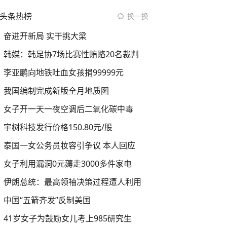
头条热榜
换一换
奋进开新局 实干挑大梁
韩媒：韩足协7场比赛性贿赂20名裁判
李亚鹏向地铁吐血女孩捐99999元
我国编制完成新版全月地质图
女子开一天一夜空调后二氧化碳中毒
宇树科技发行价格150.80元/股
泰国一女公务员妆容引争议 本人回应
女子利用漏洞0元薅走3000多件家电
伊朗总统：最高领袖决策过程遭人利用
中国“五箭齐发”反制美国
41岁女子为鼓励女儿考上985研究生