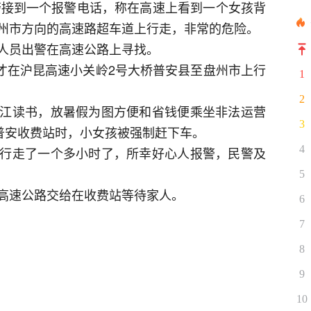
民警接到一个报警电话，称在高速上看到一个女孩背
州市方向的高速路超车道上行走，非常的危险。
人员出警在高速公路上寻找。
员才在沪昆高速小关岭2号大桥普安县至盘州市上行
1
。
2
江读书，放暑假为图方便和省钱便乘坐非法运营
3
入普安收费站时，小女孩被强制赶下车。
4
行走了一个多小时了，所幸好心人报警，民警及
5
高速公路交给在收费站等待家人。
6
7
8
9
10