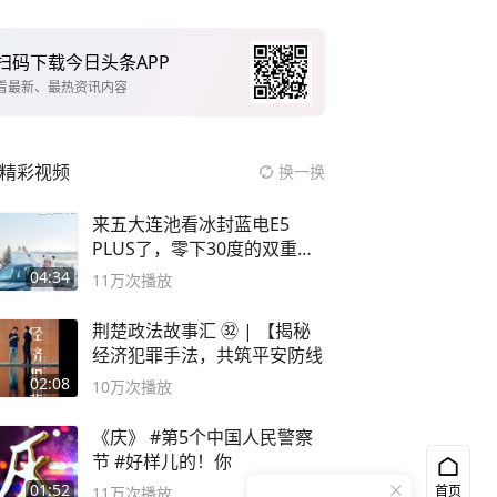
扫码下载今日头条APP
看最新、最热资讯内容
精彩视频
换一换
来五大连池看冰封蓝电E5
PLUS了，零下30度的双重冰
封40小时全录
04:34
11万
次播放
荆楚政法故事汇 ㉜ | 【揭秘
经济犯罪手法，共筑平安防线
02:08
10万
次播放
《庆》 #第5个中国人民警察
节 #好样儿的！你
01:52
首页
11万
次播放