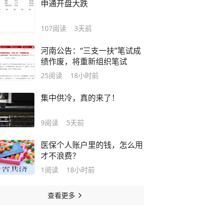
申通开盘大跌
107
阅读
3天前
河南公告：“三支一扶”笔试成
绩作废，将重新组织笔试
25
阅读
18小时前
集中供冷，真的来了！
9
阅读
5天前
医保个人账户里的钱，怎么用
才不浪费？
1
阅读
18小时前
查看更多