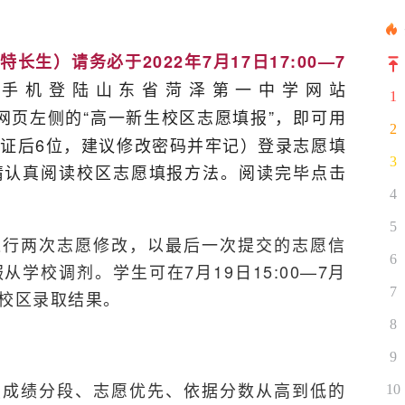
生）请务必于2022年7月17日17:00—7
或手机登陆山东省菏泽第一中学网站
1
网页左侧的“高一新生校区志愿填报”，即可用
2
证后6位，建议修改密码并牢记）登录志愿填
3
请认真阅读校区志愿填报方法。阅读完毕点击
4
5
进行两次志愿修改，以最后一次提交的志愿信
6
学校调剂。学生可在7月19日15:00—7月
7
看校区录取结果。
8
9
照成绩分段、志愿优先、依据分数从高到低的
10