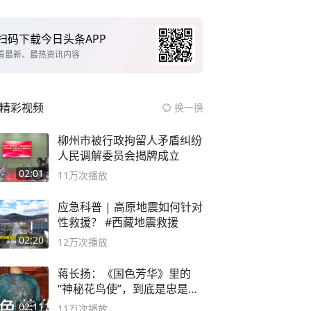
扫码下载今日头条APP
看最新、最热资讯内容
精彩视频
换一换
柳州市被行政拘留人矛盾纠纷
人民调解委员会揭牌成立
02:01
11万
次播放
应急科普 | 高原地震如何针对
性救援？ #西藏地震救援
02:20
12万
次播放
蒋长扬：《国色芳华》里的
“神秘花鸟使”，到底是忠是
奸？
02:11
11万
次播放