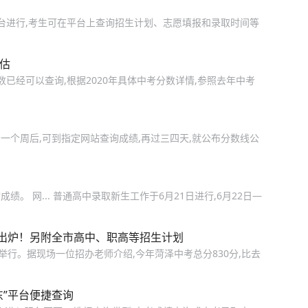
平台进行,考生可在平台上查询招生计划、志愿填报和录取时间等
预估
数已经可以查询,根据2020年具体中考分数详情,参照去年中考
一个周后,可到指定网站查询成绩,再过三四天,就公布分数线公
。 网... 普通高中录取新生工作于6月21日进行,6月22日—
出炉！另附全市高中、职高等招生计划
馆举行。据现场一位招办老师介绍,今年菏泽中考总分830分,比去
东”平台便捷查询