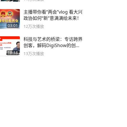
主播带你看“两会”vlog 看大兴
政协如何“新”意满满绘未来！
03:01
12万
次播放
科技与艺术的桥梁：专访跨界
创客，解码DigiShow的创新
之路
18:18
13万
次播放