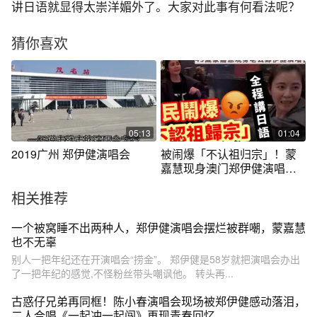
讲日语就显得太崇洋媚外了。大家对此事有何看法呢？
猜你喜欢
05:13
01:04
2019广州 郑伊健演唱会
被闹爆「不认祖归宗」！蒙
嘉慧现身澳门郑伊健演唱
会，全程讲日语
相关推荐
一个被窝睡不出两种人，郑伊健演唱会摆烂被群嘲，蒙嘉慧
也不无辜
别人一把年纪还在开演唱会“捞金”。 郑伊健是58岁就把演唱会办出
了一把年纪的感觉,不怪粉丝带头嘲讽他。 转头再...
古惑仔兄弟再同框！陈小春演唱会现场被郑伊健感动落泪，
二人合唱《一起冲一起闯》再现青春回忆