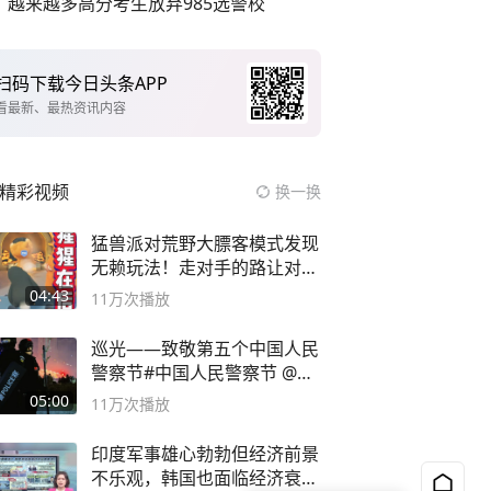
越来越多高分考生放弃985选警校
扫码下载今日头条APP
看最新、最热资讯内容
精彩视频
换一换
猛兽派对荒野大膘客模式发现
无赖玩法！走对手的路让对手
无路可走
04:43
11万
次播放
巡光——致敬第五个中国人民
警察节#中国人民警察节 @抖
音小助手
05:00
11万
次播放
印度军事雄心勃勃但经济前景
不乐观，韩国也面临经济衰退