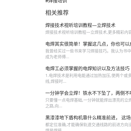
#焊接培训
相关推荐
焊接技术视听培训教程—立焊技术
焊接技术视听培训教程—立焊技术,更多精彩内容请关
电焊其实很简单！掌握这几点，你也可以
我曾经买过一些书来学习焊接技巧。我认为书中的
成为老师傅...
电焊工必须掌握的电焊知识以及方法技巧
1.电焊技术是利用电能通过加热加压,使两个或多
线,焊接时...
一分钟学会立焊！铁水不下坠了，两侧不
只要懂一点电焊基础,一分钟就能焊出漂亮的立
之路,向...
黑漆漆地下盾构机靠什么精准前进， 这场
都定位准确,才能确保轨道交通线路的前进方向没
焊是焊接...