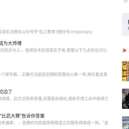
10
注微信公众号号“机工教育”(微信号:cmpjiaoyu)
成为大师傅
知识令人... 电焊技术应用其实不难,掌握以下几点你也可以
个焊件融... 正确方法是是划擦起弧像划火柴一样,再拉着走直
咬边了
焊焊缝。此方法简单易懂,无需复杂理论,是新手焊工向中级焊工
“比武大赛”告诉你答案
有偏差、... 竞赛的内容是将两根竖立的钢条焊接成一体。“竖