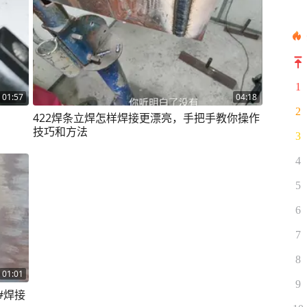
1
01:57
04:18
2
422焊条立焊怎样焊接更漂亮，手把手教你操作
技巧和方法
3
4
5
6
7
8
01:01
9
#焊接