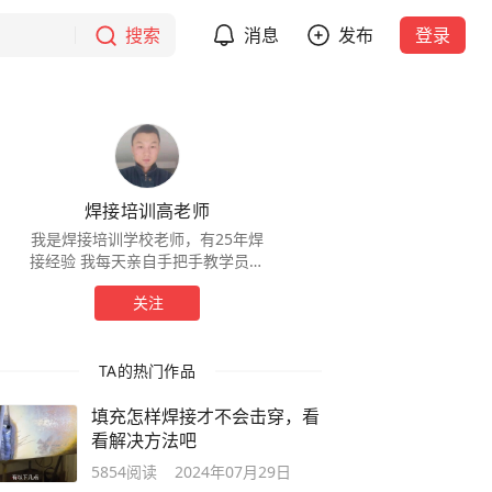
搜索
消息
发布
登录
焊接培训高老师
我是焊接培训学校老师，有25年焊
接经验 我每天亲自手把手教学员，
和大家同吃同住 我会努力教好每一
关注
位学员，感谢大家的陪伴 我把每一
位学员都当成朋友
TA的热门作品
填充怎样焊接才不会击穿，看
看解决方法吧
5854
阅读
2024年07月29日