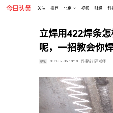
关注
推荐
北京
视频
财经
科
立焊用422焊条
呢，一招教会你
2021-02-06 18:18
·
焊接培训高老师
原创