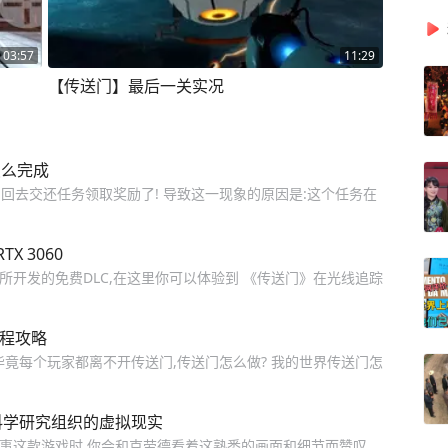
03:57
11:29
【传送门】最后一关实况
怎么完成
,回去交还任务领取奖励了! 导致这一现象的原因是:这个任务在
 3060
d工作室所开发的免费DLC,在这里你可以体验到 《传送门》在光线追踪
流程攻略
竟每个玩家都离不开传送门,传送门怎么做? 我的世界传送门怎
科学研究组织的虚拟现实
故事这款游戏时,你会和克劳德看着这熟悉的画面和细节而赞叹。