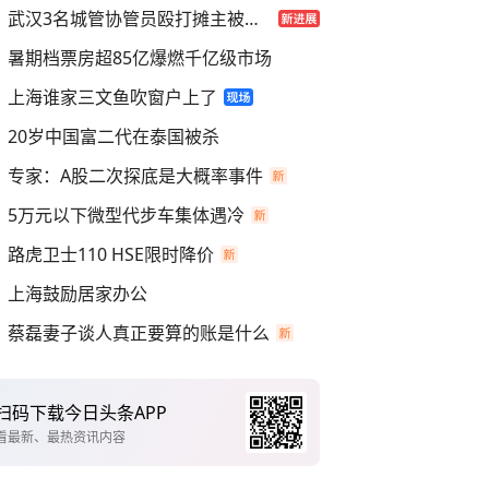
武汉3名城管协管员殴打摊主被刑拘
暑期档票房超85亿爆燃千亿级市场
上海谁家三文鱼吹窗户上了
20岁中国富二代在泰国被杀
专家：A股二次探底是大概率事件
5万元以下微型代步车集体遇冷
路虎卫士110 HSE限时降价
上海鼓励居家办公
蔡磊妻子谈人真正要算的账是什么
扫码下载今日头条APP
看最新、最热资讯内容