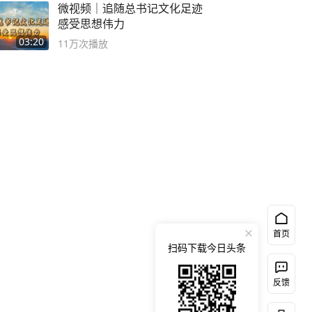
微视频｜追随总书记文化足迹
感受思想伟力
03:20
11万
次播放
首页
扫码下载今日头条
反馈