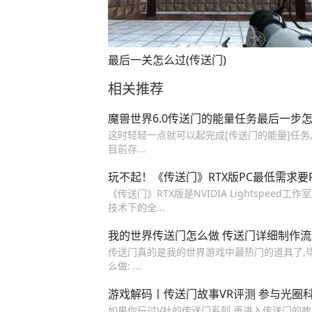
最后一关怎么过(传送门)
相关推荐
魔兽世界6.0传送门的能量任务最后一步
这时轻轻一点就可以起完成[传送门的能量]任务
目前存...
玩不起！《传送门》RTX版PC最低需求要RTX
《传送门》RTX版是NVIDIA Lightspee
技术下的全...
我的世界传送门怎么做 传送门详细制作
传送门真的是我的世界游戏中最热门的道具了,毕
么做: ...
游戏解码丨传送门故事VR评测 参与光圈
如果你玩过V社的传送门系列,再进入传送门的