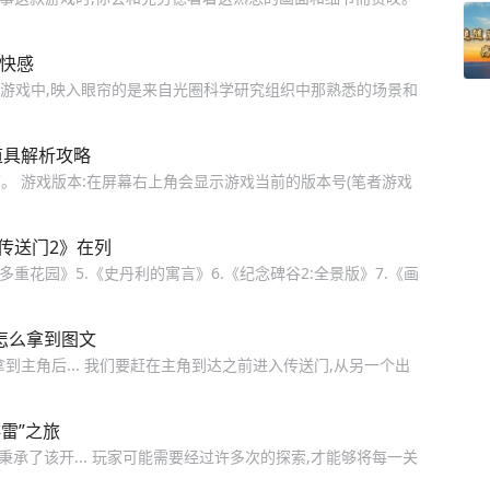
的快感
s: VR)》游戏中,映入眼帘的是来自光圈科学研究组织中那熟悉的场景和
道具解析攻略
面。 游戏版本:在屏幕右上角会显示游戏当前的版本号(笔者游戏
传送门2》在列
《多重花园》5.《史丹利的寓言》6.《纪念碑谷2:全景版》7.《画
钥匙怎么拿到图文
到主角后... 我们要赶在主角到达之前进入传送门,从另一个出
雷”之旅
风都秉承了该开... 玩家可能需要经过许多次的探索,才能够将每一关