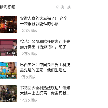
精彩视频
换一换
安徽人真的太幸福了！ 这个
一袋铜钱就能逛的小镇
01:03
12万
次播放
综艺：琴瑟和鸣多厉害？小夫
妻弹奏出《西游记》，绝了
12:14
12万
次播放
巴西夫妇：中国是世界上科技
最先进的国家，他们生活在
2999年
18:10
7万
次播放
书记回乡全村热烈欢迎！谁知
大娘冲上去怒骂：你害死我儿
子
07:15
12万
次播放