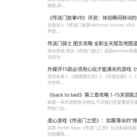
据悉,研...
《传送门故事VR》评测：体验瞬间移动
当我进入《传送门故事VR(Portal Storie
声音,...
传送门骑士 图文攻略 全职业天赋及地图
退出游戏:退出《传送门骑士》返回window桌
当前为“...
外媒评15款必须用心玩才能通关的游戏《
游戏名单:1.《超阈限空间》2.《环绕走廊》3.
中世界...
《back to bed》第三章攻略 1-15关
和第一关的流程有点相似,不过我们还是要首先拿
阿松门出...
虐心游戏《传送门之怒》：如履薄冰的“排
这款 Portal Rage《传送门之怒》玩法和画
的隐藏陷...